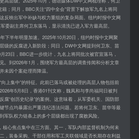
高层级。2025年10月，德语媒体DW中文网梳理称，何卫
籍；同月，BBC关注“四中全会”背景下解放军九名上将同
这反映出军中补缺与权力重组的复杂局面。纽约时报中文网
中央军委副主席何卫东落马，显示清洗已进入军方最高层。
5年下半年明显加速。2025年10月20日，纽约时报中文网聚
层级的反腐进入新阶段；同日，DW中文网提到何卫东、苗
10月23日，BBC进一步统计，九名上将同批次被官宣落马，
见。到2026年1月，围绕军方最高层的调查传闻和分析文章
并未因个案处理而降温。
“向上集中”的特征。此前已落马或被处理的高层人物包括前
026年5月8日，香港01刊文称，魏凤和与李尚福同日被判
反腐“创历史纪录”的案例。这意味着，从军委机关、国防部
键节点均暴露出严重违纪违法问题。若将何卫东、苗华等最
到军队权力链条上的多个层级都出现了腐败风险。
问，核心焦点集中在三方面。其一，军队内部监督机制为何未
二，装备采购、干部任用和军工关联领域是否长期存在利益