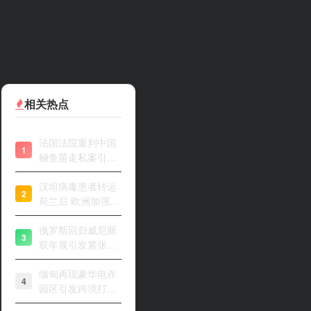
相关热点
法国法院重判中国
1
鳗鱼苗走私案引关
注
汉坦病毒患者转运
2
荷兰后 欧洲加强风
险评估
俄罗斯回归威尼斯
3
双年展引发紧张开
幕
缅甸再现豪华电诈
4
园区引发跨境打击
关注