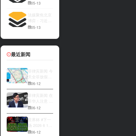
亚内阁将讨论
05-13
法媒聚焦北京
博弈：习近平
与特朗普隔空
05-13
较量
最近新闻
菲律宾新闻 今
天全菲放假‼️
马尼拉多地封
06-12
路
菲律宾新闻 在
菲华人注意 近
期出现假冒移
06-12
民局执法人员
上门敲诈案
世界杯 #下一
件，已有多人
场 2026 6 12
举报中招
15:00整 加拿
06-12