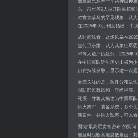
层反腐已从单一军兵种延伸至更
东、苗华等9人被开除军籍和党
时官宣落马的罕见现象，认为
在2025年10月刊文指出，
从时间线看，这场风暴在202
焦何卫东案，认为其象征军委
华等人遭严厉处分。2025年
在中国军队近年历史上极为少
仍在持续发酵，显示这一议题
更受关注的是，案件分布呈现
国防部长魏凤和、李尚福等。2
死缓，并将其描述为中国军队
到火箭军、装备系统，多个关
新案件一并纳入观察，可以看
围绕“最高层贪官密布”的疑
能及时阻断高层腐败蔓延；其