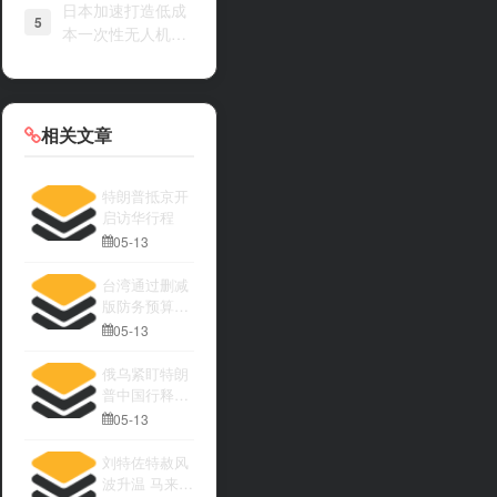
日本加速打造低成
5
本一次性无人机战
力
相关文章
特朗普抵京开
启访华行程
05-13
台湾通过删减
版防务预算引
发关注
05-13
俄乌紧盯特朗
普中国行释放
何种信号
05-13
刘特佐特赦风
波升温 马来西