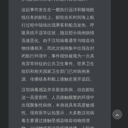
这起事件发生在一艘执行远洋和极地航
线任务的邮轮上。邮轮在长时间海上航
行过程中陆续出现乘客和船员发热、呼
吸系统不适等症状，随后部分病例病情
迅速恶化。由于汉坦病毒通常与啮齿动
物传播相关，而此次病例集中出现在封
闭航行环境中，事件很快被视为一次具
有异常特征的公共卫生事件。世界卫生
组织和相关国家卫生部门已对病例来
源、传播链条和船上接触史展开追踪。
汉坦病毒感染并非新发疾病，但在邮轮
这一高度密闭、人员接触频繁的环境中
出现聚集性病例，本身就具有高度敏感
性。现有医学认知显示，大多数汉坦病
毒主要通过接触受感染啮齿动物排泄
物、分泌物或其污染环境传播，人际传