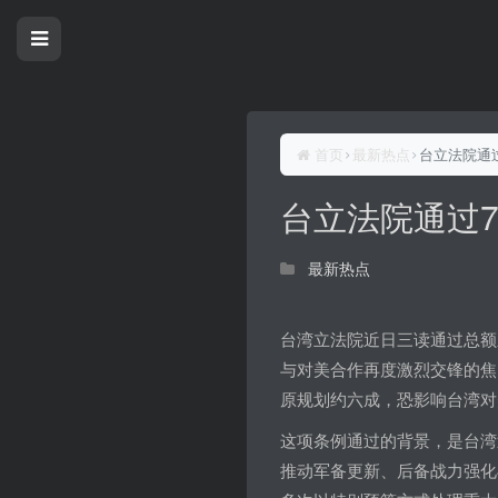
首页
最新热点
台立法院通过
台立法院通过7
最新热点
台湾立法院近日三读通过总额
与对美合作再度激烈交锋的焦
原规划约六成，恐影响台湾对
这项条例通过的背景，是台湾
推动军备更新、后备战力强化