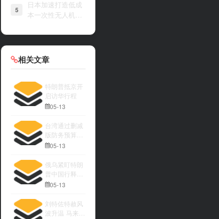
日本加速打造低成
5
本一次性无人机战
力
相关文章
特朗普抵京开
启访华行程
05-13
台湾通过删减
版防务预算引
发关注
05-13
俄乌紧盯特朗
普中国行释放
何种信号
05-13
刘特佐特赦风
波升温 马来西