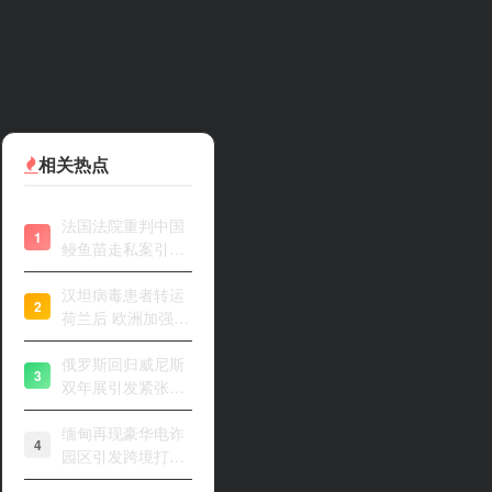
相关热点
法国法院重判中国
1
鳗鱼苗走私案引关
注
汉坦病毒患者转运
2
荷兰后 欧洲加强风
险评估
俄罗斯回归威尼斯
3
双年展引发紧张开
幕
缅甸再现豪华电诈
4
园区引发跨境打击
关注