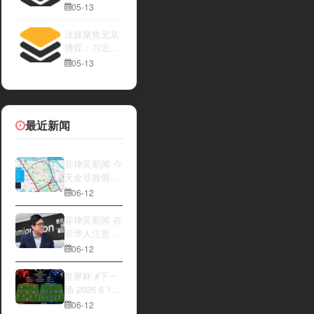
亚内阁将讨论
05-13
法媒聚焦北京
博弈：习近平
与特朗普隔空
05-13
较量
最近新闻
菲律宾新闻 今
天全菲放假‼️
马尼拉多地封
06-12
路
菲律宾新闻 在
菲华人注意 近
期出现假冒移
06-12
民局执法人员
上门敲诈案
世界杯 #下一
件，已有多人
场 2026 6 12
举报中招
15:00整 加拿
06-12