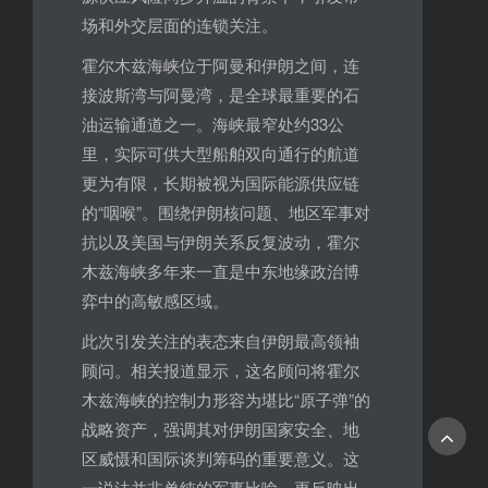
场和外交层面的连锁关注。
霍尔木兹海峡位于阿曼和伊朗之间，连
接波斯湾与阿曼湾，是全球最重要的石
油运输通道之一。海峡最窄处约33公
里，实际可供大型船舶双向通行的航道
更为有限，长期被视为国际能源供应链
的“咽喉”。围绕伊朗核问题、地区军事对
抗以及美国与伊朗关系反复波动，霍尔
木兹海峡多年来一直是中东地缘政治博
弈中的高敏感区域。
此次引发关注的表态来自伊朗最高领袖
顾问。相关报道显示，这名顾问将霍尔
木兹海峡的控制力形容为堪比“原子弹”的
战略资产，强调其对伊朗国家安全、地
区威慑和国际谈判筹码的重要意义。这
一说法并非单纯的军事比喻，更反映出