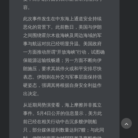
容。
此次事件发生在中东海上通道安全持续
恶化的背景下。此前数日，美国与伊朗
之间围绕霍尔木兹海峡及周边海域的军
事与航运对抗已经明显升温。美国政府
一方面推动所谓“开放海峡”行动，试图确
保能源运输线畅通；另一方面不断向伊
朗施压，要求其就停火或和平安排尽快
表态。伊朗则在外交与军事层面保持强
硬姿态，强调其将根据自身安全利益作
出决定。
从近期局势演变看，海上摩擦并非孤立
事件。5月4日公开的信息显示，美方此
前已经在相关行动中击沉多艘伊朗船
只，部分媒体提到数量达到7艘；与此同
时，伊朗被指再次对阿联酋及商船发动