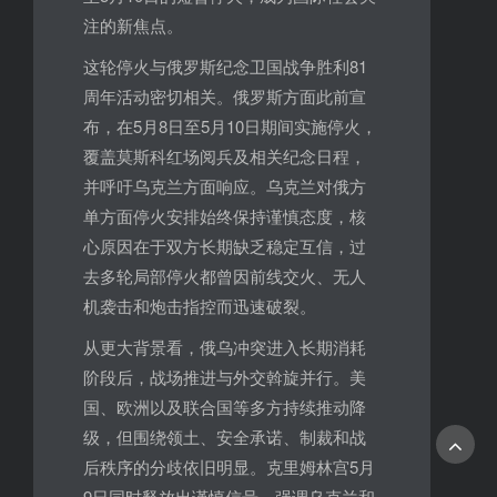
注的新焦点。
这轮停火与俄罗斯纪念卫国战争胜利81
周年活动密切相关。俄罗斯方面此前宣
布，在5月8日至5月10日期间实施停火，
覆盖莫斯科红场阅兵及相关纪念日程，
并呼吁乌克兰方面响应。乌克兰对俄方
单方面停火安排始终保持谨慎态度，核
心原因在于双方长期缺乏稳定互信，过
去多轮局部停火都曾因前线交火、无人
机袭击和炮击指控而迅速破裂。
从更大背景看，俄乌冲突进入长期消耗
阶段后，战场推进与外交斡旋并行。美
国、欧洲以及联合国等多方持续推动降
级，但围绕领土、安全承诺、制裁和战
后秩序的分歧依旧明显。克里姆林宫5月
9日同时释放出谨慎信号，强调乌克兰和