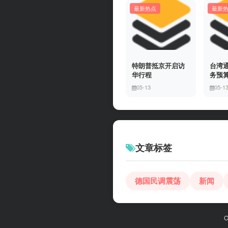
最新热点
最新
特朗普抵京开启访
台湾
华行程
务预
05-13
05-1
文章标签
德国民调震荡
新闻
C