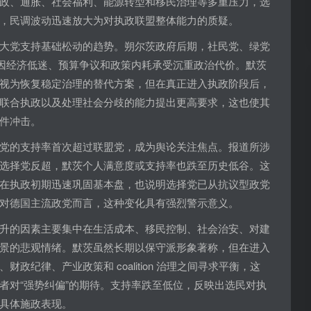
政、通胀、社会福利、能源转型和移民治理等多重压力，选
，民调波动迅速放大为对执政联盟整体能力的质疑。
大党支持基础松动的趋势。朔尔茨政府后期，社民党、绿党
盟因经济低迷、预算争议和政策内耗承受沉重政治代价。默茨
视为恢复稳定治理的替代方案，但在真正进入执政阶段后，
联合执政以及处理社会分歧的能力提出更高要求，这也使其
件冲击。
党的支持率首次超过联盟党，成为舆论关注焦点。报道所涉
选择党反超，默茨个人满意度或支持率也跌至历史低谷。这
在执政初期迅速巩固基本盘，也说明选择党已从抗议型政党
对德国主流政党而言，这种变化具有强烈警示意义。
升的因素主要集中在生活成本、移民控制、社会治安、对建
景的悲观情绪。默茨虽然长期以保守派形象著称，但在进入
政纪律、产业政策和 coalition 治理之间寻求平衡，这
者对“强势纠偏”的期待。支持率跌至低位，反映出选民对执
具体施政表现。