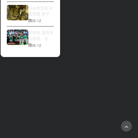
大与波黑的较
量 究竟胜利的
自动售货机 #
天平会倾向哪
盗窃案 男子深
一方，是加拿
夜撬开自动售
06-12
大借助主场优
货机，2000比
势笑到最后，
索硬币被一扫
世界杯 墨西哥
还是波黑上演
而空
队获胜，在首
逆袭好戏？让
场比赛中击败
06-12
我们拭目以
南非队⚽️
待。兄弟们看
好哪一边