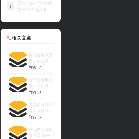
日本加速打造低成
5
本一次性无人机战
力
相关文章
特朗普抵京开
启访华行程
05-13
台湾通过删减
版防务预算引
发关注
05-13
俄乌紧盯特朗
普中国行释放
何种信号
05-13
刘特佐特赦风
波升温 马来西