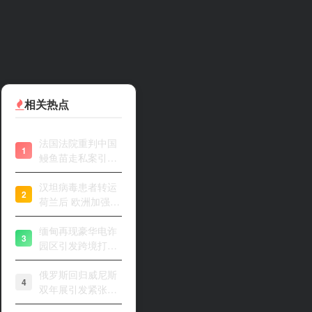
相关热点
法国法院重判中国
1
鳗鱼苗走私案引关
注
汉坦病毒患者转运
2
荷兰后 欧洲加强风
险评估
缅甸再现豪华电诈
3
园区引发跨境打击
关注
俄罗斯回归威尼斯
4
双年展引发紧张开
幕