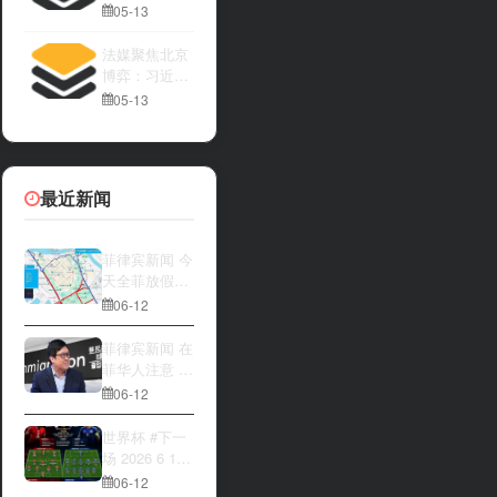
亚内阁将讨论
05-13
法媒聚焦北京
博弈：习近平
与特朗普隔空
05-13
较量
最近新闻
菲律宾新闻 今
天全菲放假‼️
马尼拉多地封
06-12
路
菲律宾新闻 在
菲华人注意 近
期出现假冒移
06-12
民局执法人员
上门敲诈案
世界杯 #下一
件，已有多人
场 2026 6 12
举报中招
15:00整 加拿
06-12