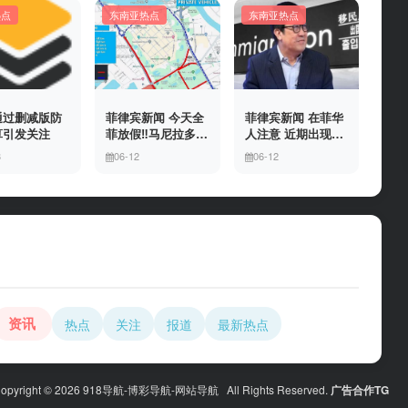
热点
东南亚热点
东南亚热点
通过删减版防
菲律宾新闻 今天全
菲律宾新闻 在菲华
算引发关注
菲放假‼️马尼拉多地
人注意 近期出现假
封路
冒移民局执法人员
3
06-12
06-12
上门敲诈案件，已
有多人举报中招
资讯
热点
关注
报道
最新热点
opyright © 2026 918导航-博彩导航-网站导航 All Rights Reserved.
广告合作TG