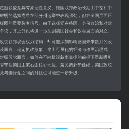
超越联盟党具有象征性意义。德国联邦政治长期由中左和中
鲜明的选择党虽在部分州选举中表现强劲，但在全国层面压
版图的重要裂变信号。由于选择党在移民、身份政治和对欧
争议，其上升也将进一步加剧德国社会和议会层面的对立。
改变联邦议会权力结构，却可能深刻影响德国未来数月的政
茨而言，稳定执政形象、拿出可量化的经济与移民治理成
对联盟党而言，如何在不向极端叙事靠拢的前提下重新吸引
否守住德国主流右派核心地位。若民调趋势延续，德国政坛
党与选择党之间的对抗也可能进一步升级。