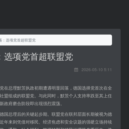
荡：选项党首超联盟党
：选项党首超联盟党
2026-05-10 5:11
党在总理默茨执政初期遭遇明显回落，德国选择党首次在全
社盟组成的联盟党。与此同时，默茨个人支持率跌至其上任
新政府磨合阶段即出现强烈震荡。
德国总理后的关键起步期。联盟党在联邦层面长期被视为德
近年来则凭借对移民、经济焦虑和安全议题的强硬立场持续