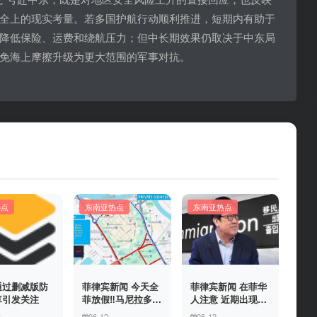
全上的现实考量。若多国护航行动顺利推进，短期内有助于
降低保险、运费和绕航压力；但中长期效果仍取决于中东局
免海上摩擦升级为更大范围的军事对抗。
热点
东南亚热点
东南亚热点
通过删减版防
菲律宾新闻 今天全
菲律宾新闻 在菲华
算引发关注
菲放假‼️马尼拉多地
人注意 近期出现假
封路
冒移民局执法人员
3
06-12
06-12