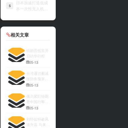
日本加速打造低成
5
本一次性无人机战
力
相关文章
特朗普抵京开
启访华行程
05-13
台湾通过删减
版防务预算引
发关注
05-13
俄乌紧盯特朗
普中国行释放
何种信号
05-13
刘特佐特赦风
波升温 马来西