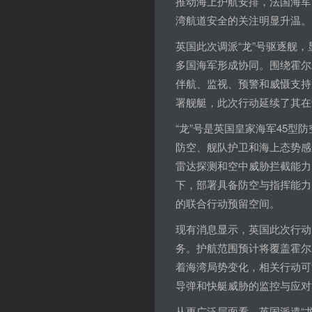
推动海上护航安排，法国海军
湾航道安全的关注明显升温。
英国此次调派“龙”号驱逐舰
多国海军形成协同。围绕霍尔
伴航、监视、预警和威慑支持
署舰艇，此次行动延续了其在
“龙”号是英国皇家海军45型
防空、舰队护卫和海上态势感
雷达探测和空中威胁拦截能力
下，部署具备防空与指挥能力
的联合行动预留空间。
现有消息显示，英国此次行动
务。护航范围预计将覆盖霍尔
着海湾局势变化，相关行动可
导弹和快艇威胁的监控与应对
从更广泛层面看，英国派遣“