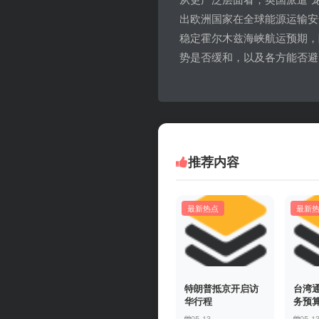
出欧洲国家在全球能源运输安
稳定霍尔木兹海峡航运预期，
势是否缓和，以及各方能否避
推荐内容
最新热点
最新
特朗普抵京开启访
台湾
华行程
务预
05-13
05-1