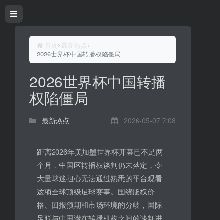
首页
最新热点
2026世界杯中国转播权陷僵局
2026世界杯中国转播
权陷僵局
最新热点
2026-05-07 7:08
距离2026年美加墨世界杯开幕已不足两
个月，中国区转播权谈判仍未落定，令
大量球迷担心无法通过熟悉的平台观看
这项全球顶级足球赛事。围绕版权价
格、回报预期和市场环境的分歧，国际
足联与中国潜在转播机构之间的谈判进