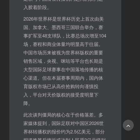
入胶着阶段。
2026年世界杯是世界杯历史上首次由美
国、加拿大、墨西哥三国联合举办，赛
事扩军至48支球队，比赛总场次增至104
场，赛程和商业体量均明显高于往届。
中国市场历来被视为世界杯版权的重要
销售区域，央视、咪咕等平台也长期是
大型国际足球赛事在中国落地传播的核
心渠道。但在本届赛事周期内，国内体
育版权市场已从高价抢购转向谨慎投
入，平台对天价版权的接受度明显下
降。
此次谈判僵局的核心在于价格落差。多
家媒体提到，国际足联对中国区2026世
界杯转播权的报价约为2.5亿美元，部分
报道换算后接近或达到人民币3亿元级别