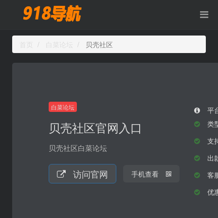
首页
白菜论坛
贝壳社区
白菜论坛
平
贝壳社区官网入口
类
支持
贝壳社区白菜论坛
出
访问官网
手机查看
客
优