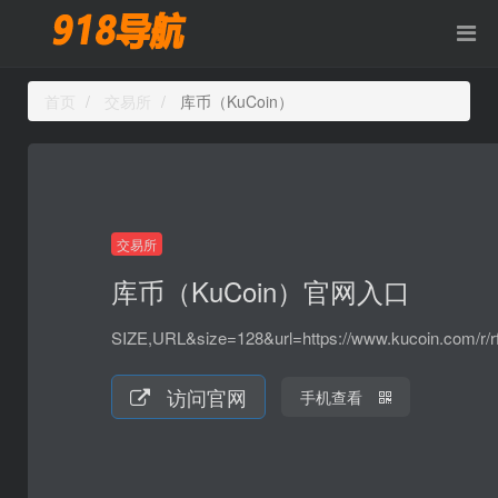
首页
交易所
库币（KuCoin）
交易所
库币（KuCoin）官网入口
SIZE,URL&size=128&url=https://www.k
访问官网
手机查看