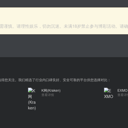
需谨慎。请理性娱乐，切勿沉迷。未满18岁禁止参与博彩活动。请
台也值得您关注。我们精选了行业内口碑良好、安全可靠的平台供您选择对比：
K网(Kraken)
EXMO
查看详情
查看详