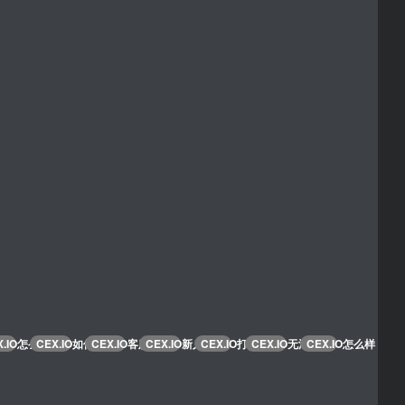
X.IO怎么充值
CEX.IO如何提现
CEX.IO客服电话
CEX.IO新人优惠
CEX.IO打不开
CEX.IO无法登录
CEX.IO怎么样