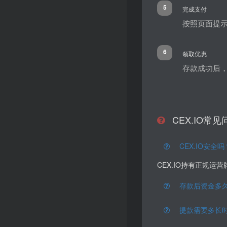
5
完成支付
按照页面提
6
领取优惠
存款成功后，
CEX.IO常见
CEX.IO安全
CEX.IO持有正规
存款后资金多
提款需要多长