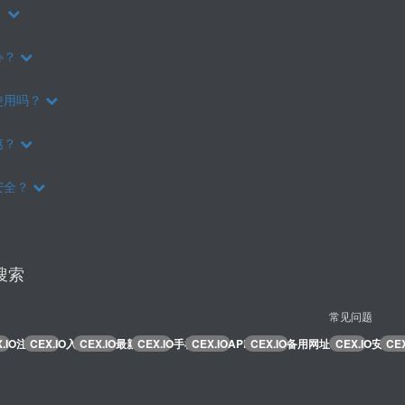
？
办？
使用吗？
惠？
安全？
关搜索
常见问题
X.IO注册
CEX.IO入口
CEX.IO最新地址
CEX.IO手机版
CEX.IOAPP下载
CEX.IO备用网址
CEX.IO安全吗
CE