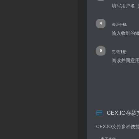
填写用户名（
4
验证手机
输入收到的
5
完成注册
阅读并同意
CEX.IO存
CEX.IO支持多种
电子支付