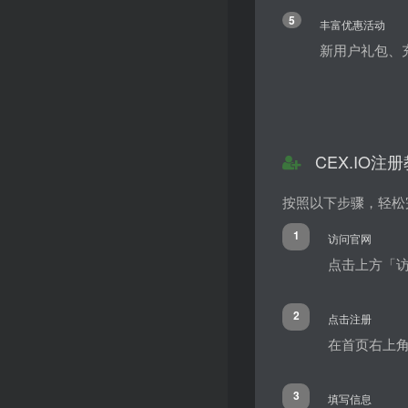
5
丰富优惠活动
新用户礼包、
CEX.IO注
按照以下步骤，轻松完
1
访问官网
点击上方「访
2
点击注册
在首页右上
3
填写信息