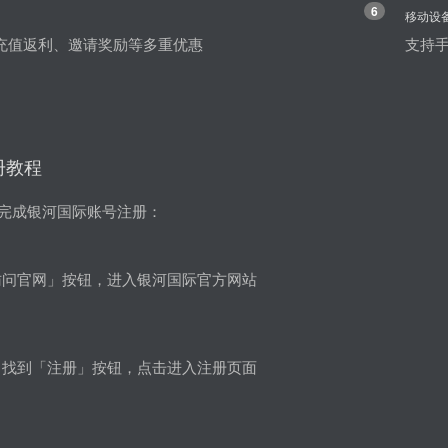
6
移动设
充值返利、邀请奖励等多重优惠
支持手
册教程
完成银河国际账号注册：
访问官网」按钮，进入银河国际官方网站
角找到「注册」按钮，点击进入注册页面