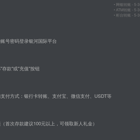
• 网银转账 - 5-
• ATM转账 - 5
• 柜台转账 - 5-
的账号密码登录银河国际平台
"存款"或"充值"按钮
支付方式：银行卡转账、支付宝、微信支付、USDT等
（首次存款建议100元以上，可领取新人礼金）