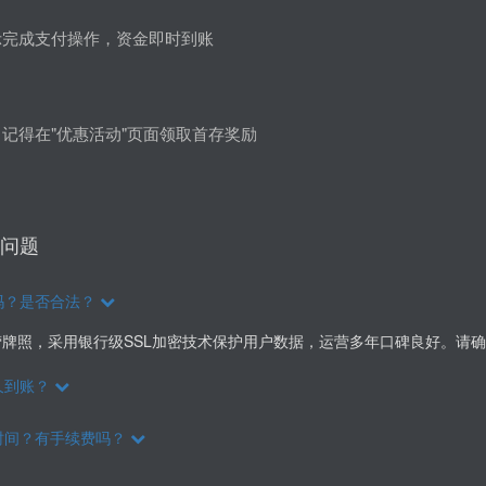
示完成支付操作，资金即时到账
记得在"优惠活动"页面领取首存奖励
问题
吗？是否合法？
牌照，采用银行级SSL加密技术保护用户数据，运营多年口碑良好。请
久到账？
时间？有手续费吗？