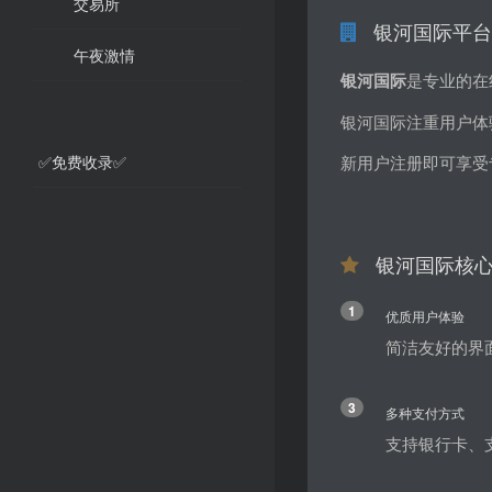
交易所
银河国际平台
午夜激情
银河国际
是专业的在
银河国际注重用户体
✅免费收录✅
新用户注册即可享受
银河国际核
1
优质用户体验
简洁友好的界
3
多种支付方式
支持银行卡、