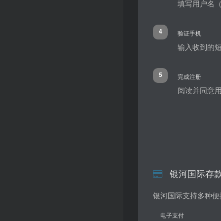
填写用户名（
4
验证手机
输入收到的
5
完成注册
阅读并同意
银河国际存
银河国际支持多种便
电子支付