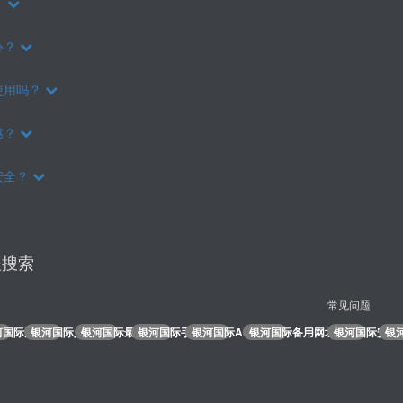
？
办？
使用吗？
惠？
安全？
关搜索
常见问题
河国际注册
银河国际入口
银河国际最新地址
银河国际手机版
银河国际APP下载
银河国际备用网址
银河国际安全
银