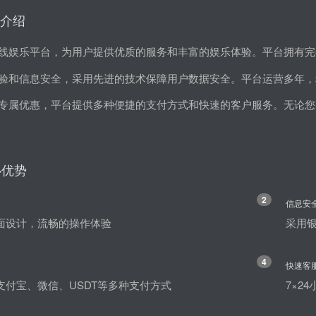
介绍
线娱乐平台，为用户提供优质的服务和丰富的娱乐体验。平台拥有完
验和信息安全，采用先进的技术保障用户数据安全。平台运营多年，
专属优惠，平台提供多种便捷的支付方式和快速的客户服务。无论您
心优势
2
信息安
面设计，流畅的操作体验
采用
4
快速客
支付宝、微信、USDT等多种支付方式
7×2