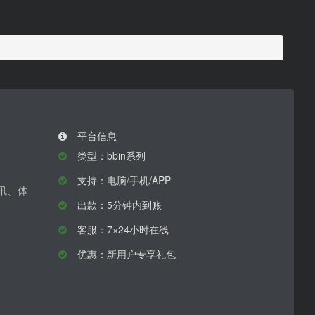
平台信息
类型：bbin系列
支持：电脑/手机/APP
讯、体
出款：5分钟内到账
客服：7×24小时在线
优惠：新用户专享礼包