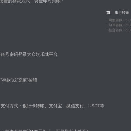
便捷的存款方式，资金即时到账：
银行转账
• 网银转账 - 5-
• ATM转账 - 5
• 柜台转账 - 5-
的账号密码登录大众娱乐城平台
"存款"或"充值"按钮
支付方式：银行卡转账、支付宝、微信支付、USDT等