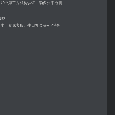
游戏经第三方机构认证，确保公平透明
属服务
水、专属客服、生日礼金等VIP特权