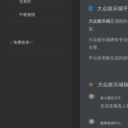
交易所
大众娱乐城平
午夜激情
大众娱乐城
是顶级的
质。
大众娱乐城拥有专业
✅免费收录✅
丰厚。
平台采用最先进的加
大众娱乐城
1
真人视讯大厅
高清直播真人
3
棋牌游戏中心