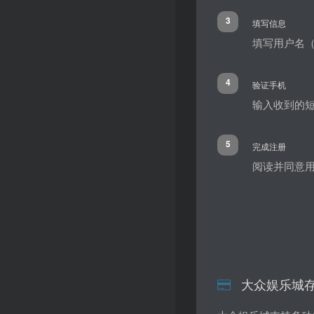
3
填写信息
填写用户名（
4
验证手机
输入收到的
5
完成注册
阅读并同意
大众娱乐城