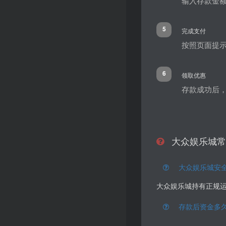
输入存款金额
5
完成支付
按照页面提
6
领取优惠
存款成功后，
大众娱乐城常
大众娱乐城安
大众娱乐城持有正规运
存款后资金多