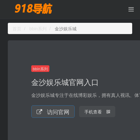
首页
bbin系列
金沙娱乐城
bbin系列
金沙娱乐城官网入口
金沙娱乐城专注于在线博彩娱乐，拥有真人视讯、体
访问官网
手机查看