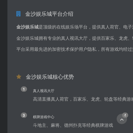
金沙娱乐城平台介绍
金沙娱乐城
是顶级的在线娱乐场平台，提供真人荷官、电子
金沙娱乐城拥有专业的真人视讯大厅，提供百家乐、龙虎、
平台采用最先进的加密技术保护用户隐私，所有游戏均经过
金沙娱乐城核心优势
1
真人视讯大厅
高清直播真人荷官，百家乐、龙虎、轮盘等经典游
3
4
棋牌游戏中心
斗地主、麻将、德州扑克等经典棋牌游戏