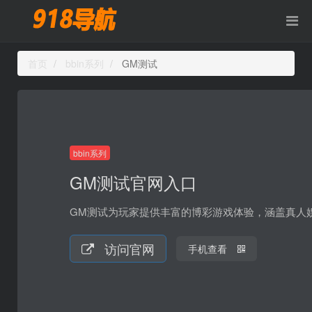
首页
bbin系列
GM测试
bbin系列
GM测试官网入口
GM测试为玩家提供丰富的博彩游戏体验，涵盖真人
访问官网
手机查看