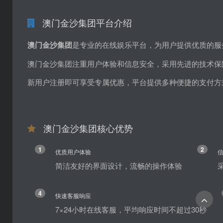
澳门金沙集团平台介绍
澳门金沙集团
是专业的在线娱乐平台，为用户提供优质的服
澳门金沙集团注重用户体验和信息安全，采用先进的技术保
新用户注册即可享受专属优惠，平台提供多种便捷的支付方
澳门金沙集团核心优势
1
2
优质用户体验
简洁友好的界面设计，流畅的操作体验
4
快速客服响应
7×24小时在线客服，平均响应时间不超过30秒