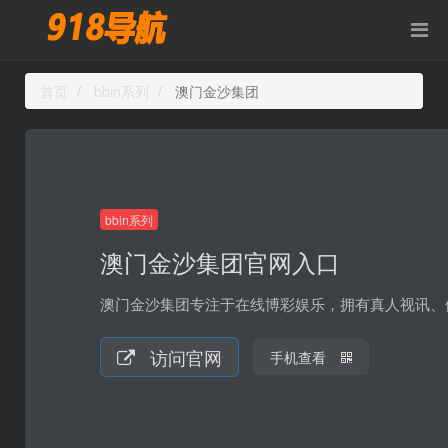
首页
bbin系列
澳门金沙集团
bbin系列
澳门金沙集团官网入口
澳门金沙集团专注于在线博彩娱乐，拥有真人视讯、
访问官网
手机查看