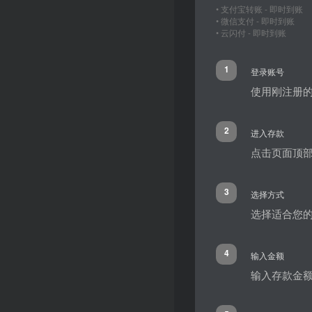
• 支付宝转账 - 即时到账
• 微信支付 - 即时到账
• 云闪付 - 即时到账
1
登录账号
使用刚注册
2
进入存款
点击页面顶部
3
选择方式
选择适合您的
4
输入金额
输入存款金额