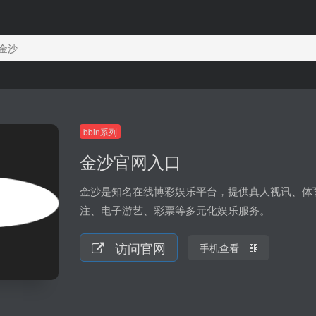
金沙
bbin系列
金沙官网入口
金沙是知名在线博彩娱乐平台，提供真人视讯、体
注、电子游艺、彩票等多元化娱乐服务。
访问官网
手机查看