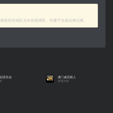
确保您所在地区允许在线博彩，并遵守当地法律法规。
冠贵宾会
澳门威尼斯人
情
查看详情