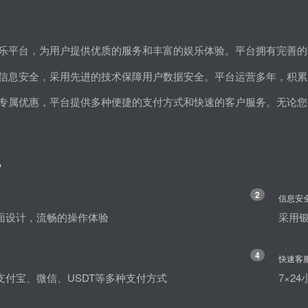
乐平台，为用户提供优质的服务和丰富的娱乐体验。平台拥有完善的
信息安全，采用先进的技术保障用户数据安全。平台运营多年，积累
专属优惠，平台提供多种便捷的支付方式和快速的客户服务。无论您
势
2
信息安
面设计，流畅的操作体验
采用
4
快速客
支付宝、微信、USDT等多种支付方式
7×2