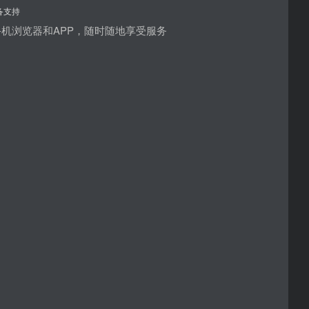
备支持
机浏览器和APP，随时随地享受服务