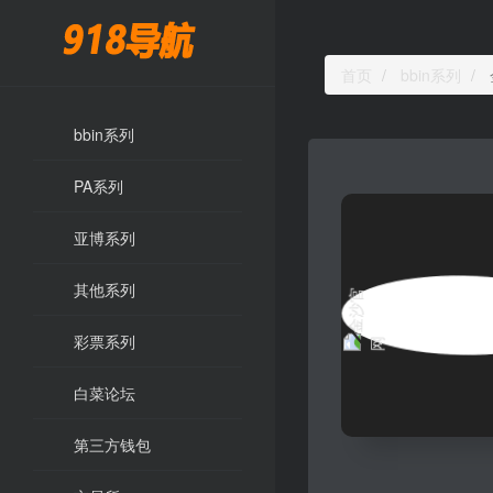
首页
bbin系列
bbin系列
PA系列
亚博系列
其他系列
彩票系列
白菜论坛
第三方钱包