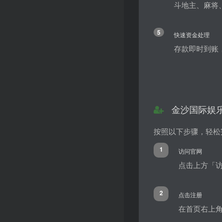
斗地主、麻将
5
快速资金处理
存款即时到账
金沙国际娱
按照以下步骤，轻松
1
访问官网
点击上方「
2
点击注册
在首页右上