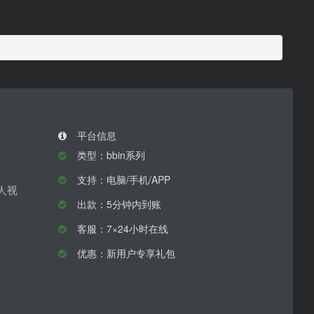
平台信息
类型：bbin系列
支持：电脑/手机/APP
人视
出款：5分钟内到账
客服：7×24小时在线
优惠：新用户专享礼包