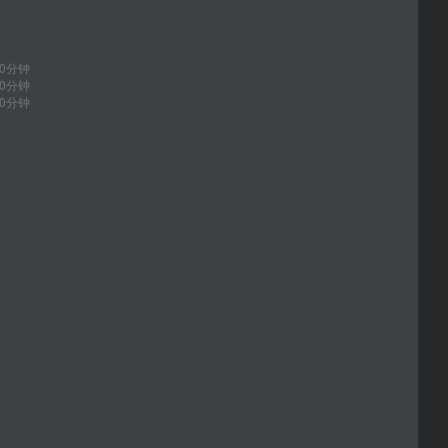
30分钟
-30分钟
30分钟