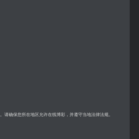
好。请确保您所在地区允许在线博彩，并遵守当地法律法规。