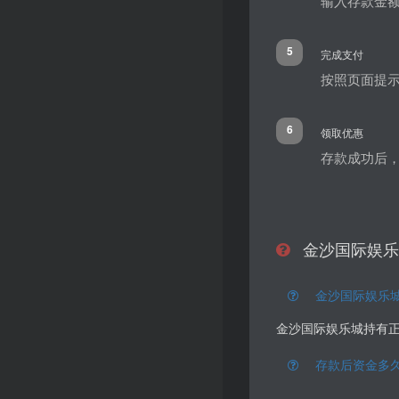
输入存款金额
5
完成支付
按照页面提
6
领取优惠
存款成功后，
金沙国际娱乐
金沙国际娱乐
金沙国际娱乐城持有正
存款后资金多