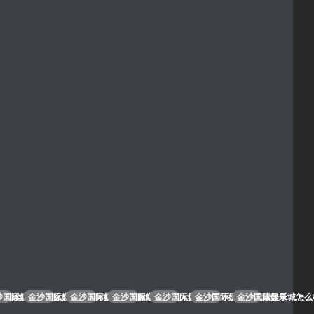
城安全吗
沙国际娱乐城怎么充值
金沙国际娱乐城如何提现
金沙国际娱乐城客服电话
金沙国际娱乐城新人优惠
金沙国际娱乐城打不开
金沙国际娱乐城无法登录
金沙国际娱乐城怎么