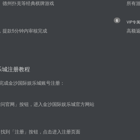
、德州扑克等经典棋牌游戏
所有
6
VIP专
，提款5分钟内审核完成
高额返
乐城注册教程
完成金沙国际娱乐城账号注册：
访问官网」按钮，进入金沙国际娱乐城官方网站
角找到「注册」按钮，点击进入注册页面