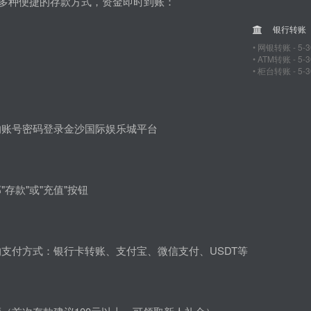
多种便捷的存款方式，资金即时到账：
银行转账
• 网银转账 - 5-
• ATM转账 - 5
• 柜台转账 - 5-
的账号密码登录金沙国际娱乐城平台
"存款"或"充值"按钮
支付方式：银行卡转账、支付宝、微信支付、USDT等