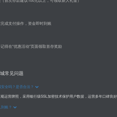
（首次存款建议100元以上，可领取新人礼金）
示完成支付操作，资金即时到账
记得在"优惠活动"页面领取首存奖励
城常见问题
城安全吗？是否合法？
规运营牌照，采用银行级SSL加密技术保护用户数据，运营多年口碑良
久到账？