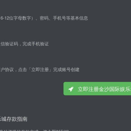
6-12位字母数字）、密码、手机号等基本信息
短信验证码，完成手机验证
用户协议，点击「立即注册」完成账号创建
立即注册金沙国际娱乐
乐城存款指南