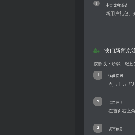
5
丰富优惠活动
新用户礼包、
澳门新葡京
按照以下步骤，轻松
1
访问官网
点击上方「
2
点击注册
在首页右上
3
填写信息