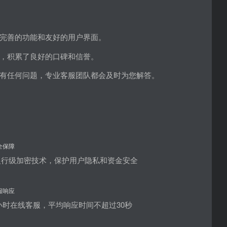
完善的功能和友好的用户界面。
，积累了良好的口碑和信誉。
有任何问题，专业客服团队都会及时为您解答。
全保障
银行级加密技术，保护用户隐私和资金安全
服响应
4小时在线客服，平均响应时间不超过30秒