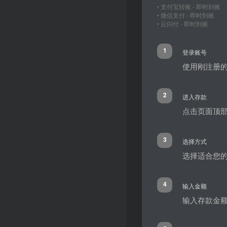
• 支付宝转账 - 即时到账
• 微信支付 - 即时到账
• 云闪付 - 即时到账
1
登录账号
使用刚注册
2
进入存款
点击页面顶部
3
选择方式
选择适合您的
4
输入金额
输入存款金额