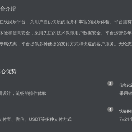
台介绍
在线娱乐平台，为用户提供优质的服务和丰富的娱乐体验。平台拥有
体验和信息安全，采用先进的技术保障用户数据安全。平台运营多年
专属优惠，平台提供多种便捷的支付方式和快速的客户服务。无论您
核心优势
2
信息安
面设计，流畅的操作体验
采用
4
快速客
支付宝、微信、USDT等多种支付方式
7×2