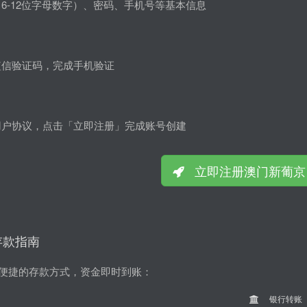
6-12位字母数字）、密码、手机号等基本信息
短信验证码，完成手机验证
用户协议，点击「立即注册」完成账号创建
立即注册澳门新葡京
存款指南
便捷的存款方式，资金即时到账：
银行转账