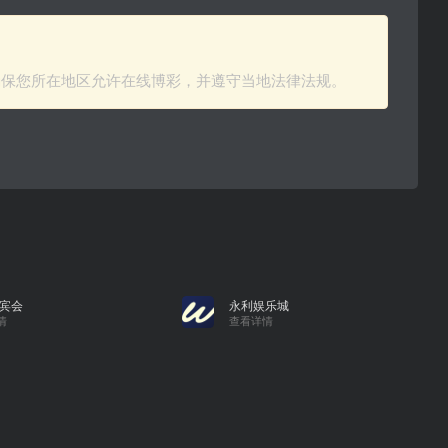
确保您所在地区允许在线博彩，并遵守当地法律法规。
宾会
永利娱乐城
情
查看详情