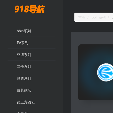
首页
bbin系列
bbin系列
PA系列
亚博系列
其他系列
彩票系列
白菜论坛
第三方钱包