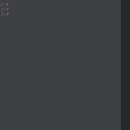
30分钟
-30分钟
30分钟