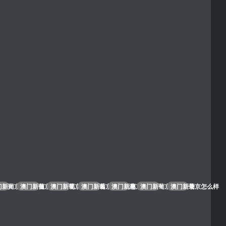
全吗
门新葡京怎么充值
澳门新葡京如何提现
澳门新葡京客服电话
澳门新葡京新人优惠
澳门新葡京打不开
澳门新葡京无法登录
澳门新葡京怎么样