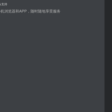
备支持
机浏览器和APP，随时随地享受服务