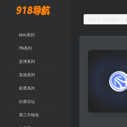
首页
bbin系列
bbin系列
PA系列
亚博系列
其他系列
彩票系列
白菜论坛
第三方钱包