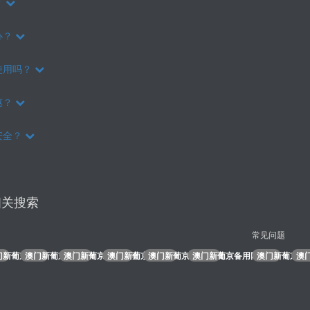
？
办？
使用吗？
惠？
安全？
相关搜索
常见问题
录
门新葡京注册
澳门新葡京入口
澳门新葡京最新地址
澳门新葡京手机版
澳门新葡京APP下载
澳门新葡京备用网址
澳门新葡京安
澳