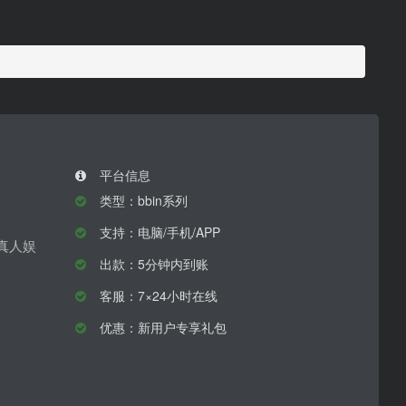
平台信息
类型：bbin系列
支持：电脑/手机/APP
真人娱
出款：5分钟内到账
客服：7×24小时在线
优惠：新用户专享礼包