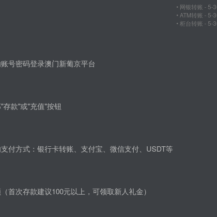
• 网银转账 - 5-
• ATM转账 - 5
• 柜台转账 - 5-
的账号密码登录澳门新葡京平台
"存款"或"充值"按钮
支付方式：银行卡转账、支付宝、微信支付、USDT等
（首次存款建议100元以上，可领取新人礼金）