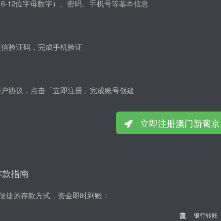
6-12位字母数字）、密码、手机号等基本信息
短信验证码，完成手机验证
用户协议，点击「立即注册」完成账号创建
立即注册澳门新葡京
存款指南
便捷的存款方式，资金即时到账：
银行转账