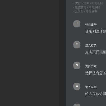
• 支付宝转账 - 即时到账
• 微信支付 - 即时到账
• 云闪付 - 即时到账
1
登录账号
使用刚注册
2
进入存款
点击页面顶部
3
选择方式
选择适合您的
4
输入金额
输入存款金额