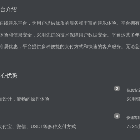
台介绍
在线娱乐平台，为用户提供优质的服务和丰富的娱乐体验。平台拥有
体验和信息安全，采用先进的技术保障用户数据安全。平台运营多年
专属优惠，平台提供多种便捷的支付方式和快速的客户服务。无论您
核心优势
2
信息安
面设计，流畅的操作体验
采用
4
快速客
支付宝、微信、USDT等多种支付方式
7×2