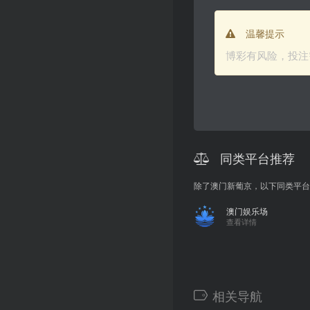
温馨提示
博彩有风险，投注
同类平台推荐
除了澳门新葡京，以下同类平台
澳门娱乐场
查看详情
相关导航