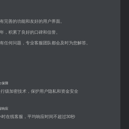
有完善的功能和友好的用户界面。
年，积累了良好的口碑和信誉。
有任何问题，专业客服团队都会及时为您解答。
全保障
银行级加密技术，保护用户隐私和资金安全
服响应
4小时在线客服，平均响应时间不超过30秒