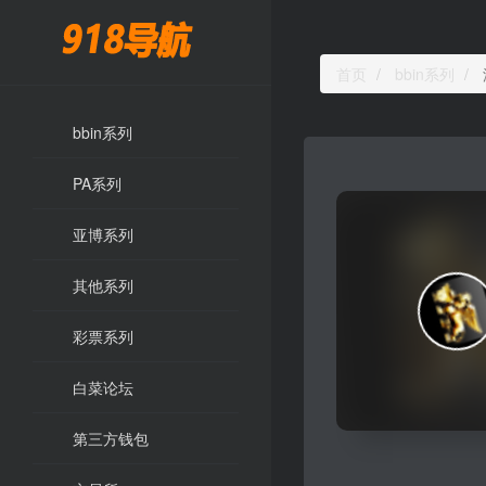
首页
bbin系列
bbin系列
PA系列
亚博系列
其他系列
彩票系列
白菜论坛
第三方钱包