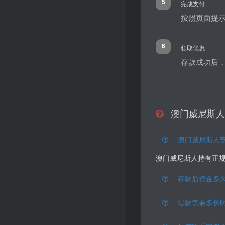
5
完成支付
按照页面提
6
领取优惠
存款成功后，
澳门威尼斯人
澳门威尼斯人
澳门威尼斯人持有正规
存款后资金多
提款需要多长