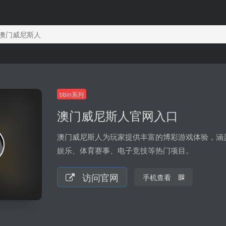
澳门威尼斯人
bbin系列
澳门威尼斯人官网入口
澳门威尼斯人为玩家提供丰富的博彩游戏体验，涵
娱乐、体育赛事、电子竞技等热门项目。
访问官网
手机查看