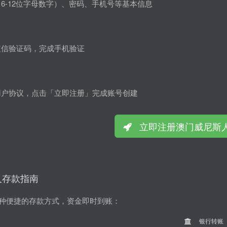
6-12位字母数字）、密码、手机号等基本信息
短信验证码，完成手机验证
用户协议，点击「立即注册」完成账号创建
立即注册澳门威尼斯
人存款指南
种便捷的存款方式，资金即时到账：
银行转账