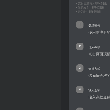
• 支付宝转账 - 即时到账
• 微信支付 - 即时到账
• 云闪付 - 即时到账
1
登录账号
使用刚注册
2
进入存款
点击页面顶部
3
选择方式
选择适合您的
4
输入金额
输入存款金额