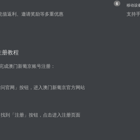
6
移动设
充值返利、邀请奖励等多重优惠
支持手
注册教程
完成澳门新葡京账号注册：
访问官网」按钮，进入澳门新葡京官方网站
角找到「注册」按钮，点击进入注册页面