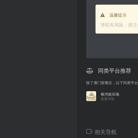
温馨提示
博彩有风险，投注
同类平台推荐
除了澳门新葡京，以下同类平台
银河娱乐场
查看详情
相关导航