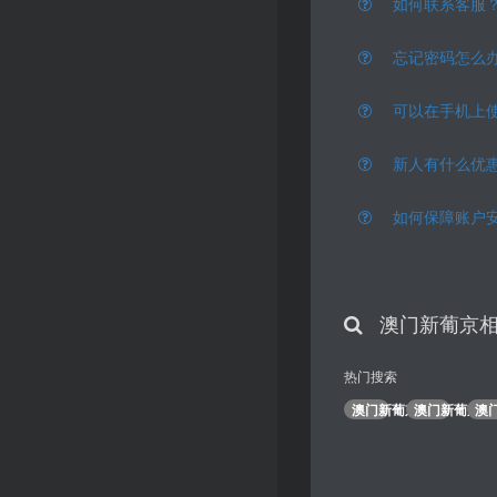
如何联系客服
忘记密码怎么
可以在手机上
新人有什么优
如何保障账户
澳门新葡京
热门搜索
澳门新葡京官网
澳门新葡京登
澳