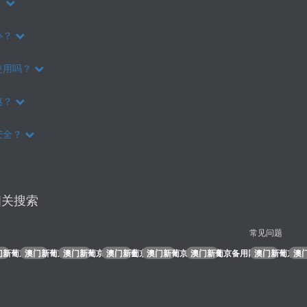
？
办？
使用吗？
惠？
安全？
相关搜索
常见问题
录
门新葡京注册
澳门新葡京入口
澳门新葡京最新地址
澳门新葡京手机版
澳门新葡京APP下载
澳门新葡京备用网址
澳门新葡京安
澳