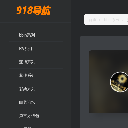
首页
bbin系列
bbin系列
PA系列
亚博系列
其他系列
彩票系列
白菜论坛
第三方钱包