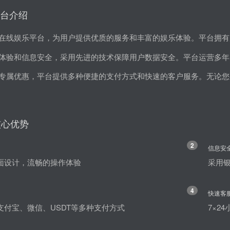
台介绍
在线娱乐平台，为用户提供优质的服务和丰富的娱乐体验。平台拥有
体验和信息安全，采用先进的技术保障用户数据安全。平台运营多年
专属优惠，平台提供多种便捷的支付方式和快速的客户服务。无论您
核心优势
2
信息安
面设计，流畅的操作体验
采用
4
快速客
支付宝、微信、USDT等多种支付方式
7×2