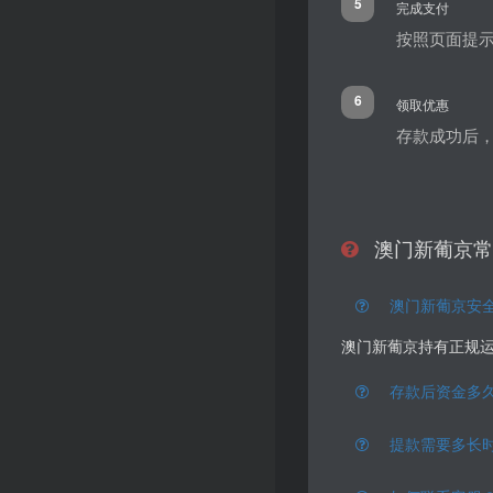
5
完成支付
按照页面提
6
领取优惠
存款成功后，
澳门新葡京常
澳门新葡京安
澳门新葡京持有正规运
存款后资金多
提款需要多长