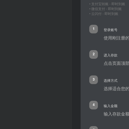
• 支付宝转账 - 即时到账
• 微信支付 - 即时到账
• 云闪付 - 即时到账
1
登录账号
使用刚注册
2
进入存款
点击页面顶部
3
选择方式
选择适合您的
4
输入金额
输入存款金额