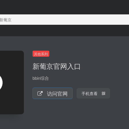
新葡京
其他系列
新葡京官网入口
bbin综合
访问官网
手机查看