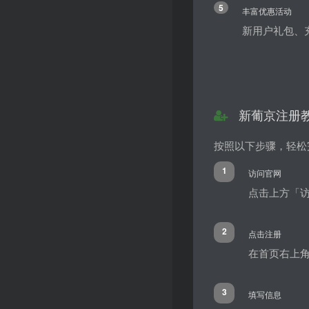
5
丰富优惠活动
新用户礼包、
新葡京注册
按照以下步骤，轻松
1
访问官网
点击上方「
2
点击注册
在首页右上
3
填写信息