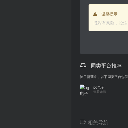
温馨提示
博彩有风险，投注
同类平台推荐
除了新葡京，以下同类平台也值
pg电子
查看详情
相关导航