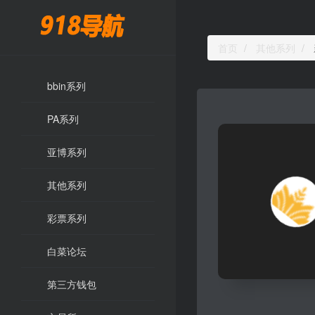
首页
其他系列
bbin系列
PA系列
亚博系列
其他系列
彩票系列
白菜论坛
第三方钱包