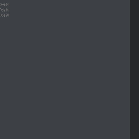
30分钟
-30分钟
30分钟