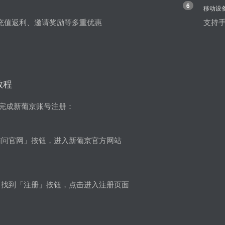
6
移动设
充值返利、邀请奖励等多重优惠
支持手
教程
完成新葡京账号注册：
访问官网」按钮，进入新葡京官方网站
角找到「注册」按钮，点击进入注册页面