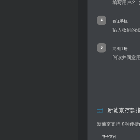
填写用户名（
4
验证手机
输入收到的
5
完成注册
阅读并同意
新葡京存款
新葡京支持多种便捷
电子支付