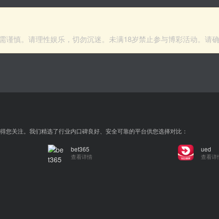
需谨慎。请理性娱乐，切勿沉迷。未满18岁禁止参与博彩活动。请
得您关注。我们精选了行业内口碑良好、安全可靠的平台供您选择对比：
bet365
ued
查看详情
查看详