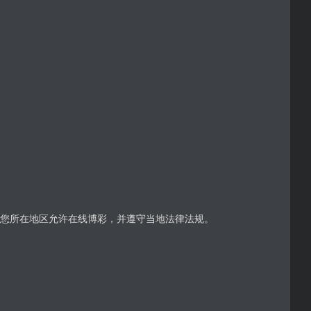
保您所在地区允许在线博彩，并遵守当地法律法规。