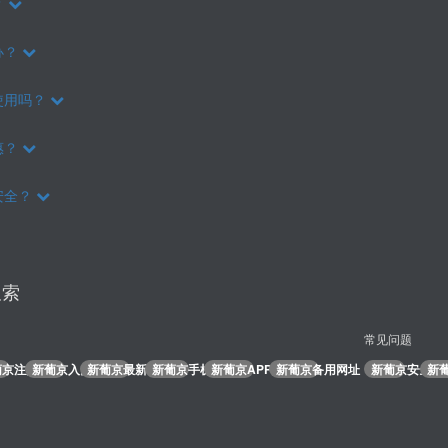
？
办？
使用吗？
惠？
安全？
搜索
常见问题
葡京注册
新葡京入口
新葡京最新地址
新葡京手机版
新葡京APP下载
新葡京备用网址
新葡京安全吗
新