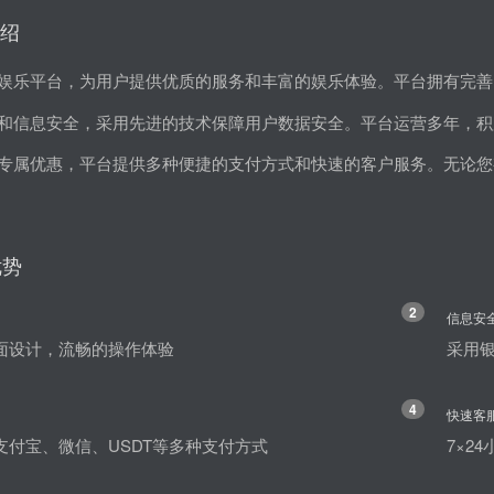
绍
娱乐平台，为用户提供优质的服务和丰富的娱乐体验。平台拥有完善
和信息安全，采用先进的技术保障用户数据安全。平台运营多年，积
专属优惠，平台提供多种便捷的支付方式和快速的客户服务。无论您
优势
2
信息安
面设计，流畅的操作体验
采用
4
快速客
支付宝、微信、USDT等多种支付方式
7×2