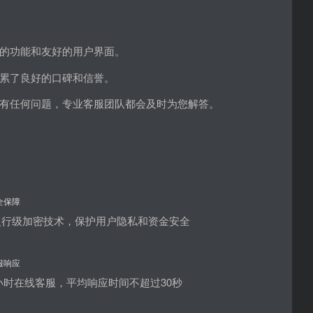
的功能和友好的用户界面。
累了良好的口碑和信誉。
有任何问题，专业客服团队都会及时为您解答。
全保障
银行级加密技术，保护用户隐私和资金安全
服响应
4小时在线客服，平均响应时间不超过30秒