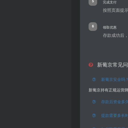
5
完成支付
按照页面提
6
领取优惠
存款成功后，
新葡京常见问
新葡京安全吗
新葡京持有正规运营牌
存款后资金多
提款需要多长