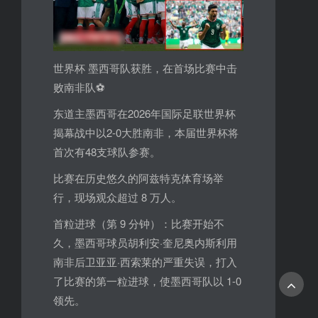
世界杯 墨西哥队获胜，在首场比赛中击
败南非队⚽️
东道主墨西哥在2026年国际足联世界杯
揭幕战中以2-0大胜南非，本届世界杯将
首次有48支球队参赛。
比赛在历史悠久的阿兹特克体育场举
行，现场观众超过 8 万人。
首粒进球（第 9 分钟）：比赛开始不
久，墨西哥球员胡利安·奎尼奥内斯利用
南非后卫亚亚·西索莱的严重失误，打入
了比赛的第一粒进球，使墨西哥队以 1-0
领先。