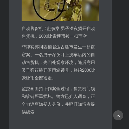
自动售货机 #盗窃案 男子深夜撬开自动
售货机，2000比索硬币被一扫而空
菲律宾邦阿西楠省达古潘市发生一起盗
窃案。一名男子深夜盯上洗车店内的自
动售货机，先四处观察环境，随后竟用
叉子强行撬开硬币箱锁具，将约2000比
索硬币全部盗走。
监控画面拍下作案全过程，售货机门锁
和铰链严重损坏。警方已介入调查，正
全力追查嫌疑人身份，并呼吁知情者提
供线索