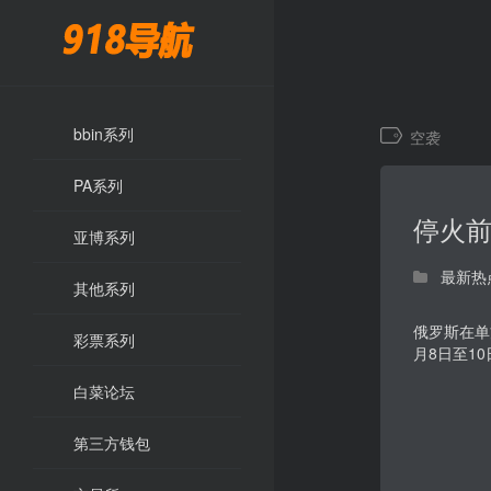
bbin系列
空袭
PA系列
停火前
亚博系列
最新热
其他系列
俄罗斯在单
彩票系列
月8日至10
白菜论坛
第三方钱包