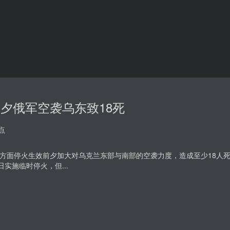
夕俄军空袭乌东致18死
点
方面停火生效前夕加大对乌克兰东部与南部的空袭力度，造成至少18人
日实施临时停火，但...