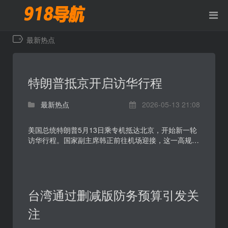
最新热点
特朗普抵京开启访华行程
最新热点
2026-05-13 21:08
美国总统特朗普5月13日乘专机抵达北京，开始新一轮
访华行程。国家副主席韩正前往机场迎接，这一高规格
接待安排迅速成为外界关注的焦点，也释放出中美高层
继续...
台湾通过删减版防务预算引发关
注