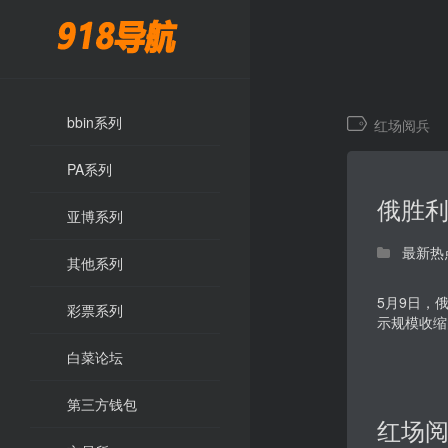
bbin系列
红场阅兵
PA系列
俄胜利
亚博系列
最新热
其他系列
5月9日，
彩票系列
示规模收缩
白菜论坛
第三方钱包
红场