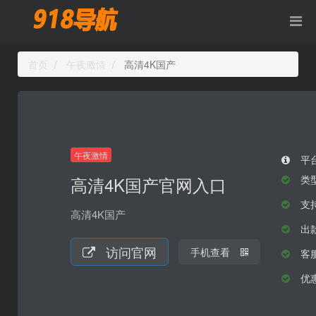
首页
午夜激情
高清4K国产
午夜激情
平
高清4K国产官网入口
类
支持
高清4K国产
出
访问官网
手机查看
客
优