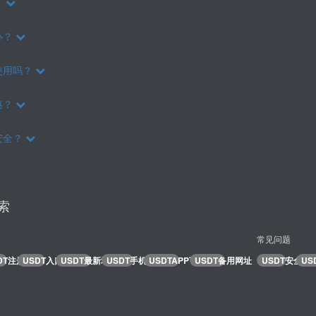
？
办？
使用吗？
惠？
安全？
索
常见问题
DT注册
USDT入口
USDT最新地址
USDT手机版
USDTAPP下载
USDT备用网址
USDT安全吗
US