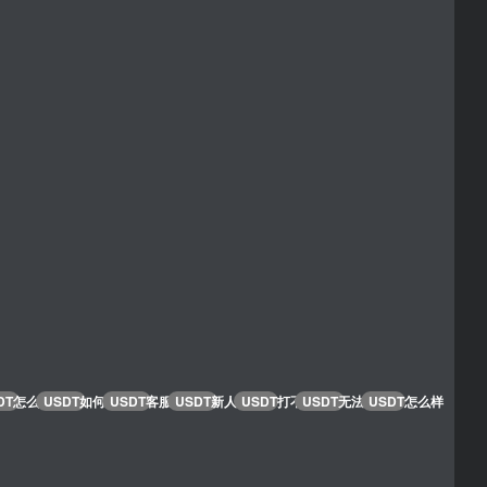
DT怎么充值
USDT如何提现
USDT客服电话
USDT新人优惠
USDT打不开
USDT无法登录
USDT怎么样