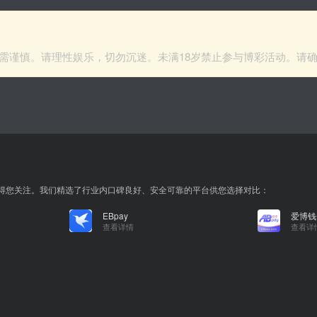
需谨慎。请理性娱乐，切勿沉迷。未满18岁禁止参与博彩活动。请
值得您关注。我们精选了行业内口碑良好、安全可靠的平台供您选择对比：
EBpay
爱博钱
查看详情
查看详