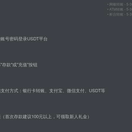
• 网银转账 - 5-
• ATM转账 - 5
• 柜台转账 - 5-
账号密码登录USDT平台
"存款"或"充值"按钮
支付方式：银行卡转账、支付宝、微信支付、USDT等
（首次存款建议100元以上，可领取新人礼金）