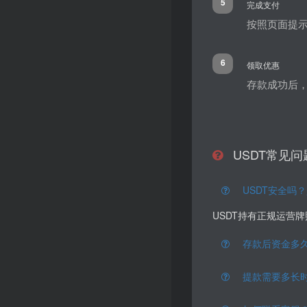
5
完成支付
按照页面提
6
领取优惠
存款成功后，
USDT常见问
USDT安全吗
USDT持有正规运营
存款后资金多
提款需要多长