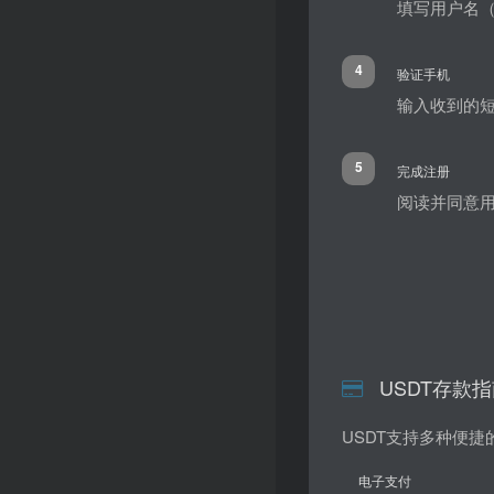
填写用户名（
4
验证手机
输入收到的
5
完成注册
阅读并同意
USDT存款
USDT支持多种便
电子支付