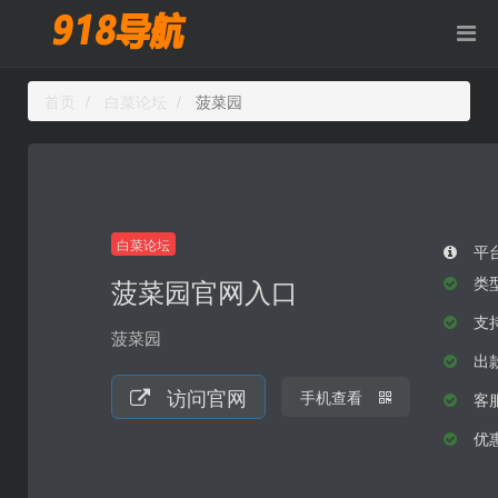
首页
白菜论坛
菠菜园
白菜论坛
平
菠菜园官网入口
类
支持
菠菜园
出
访问官网
手机查看
客
优