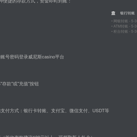
持多种便捷的存款方式，资金即时到账：
银行转账
• 网银转账 - 5-
• ATM转账 - 5
• 柜台转账 - 5-
账号密码登录威尼斯casino平台
"存款"或"充值"按钮
支付方式：银行卡转账、支付宝、微信支付、USDT等