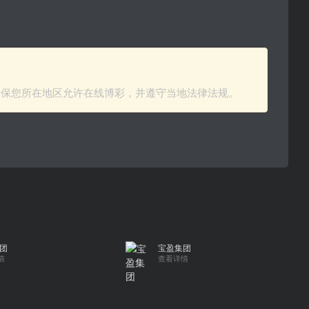
确保您所在地区允许在线博彩，并遵守当地法律法规。
团
宝盈集团
情
查看详情