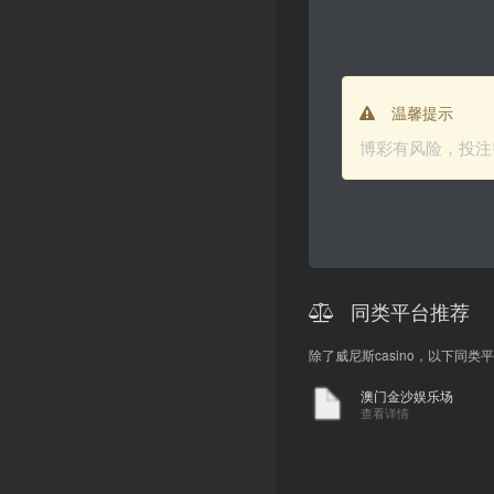
温馨提示
博彩有风险，投注
同类平台推荐
除了威尼斯casino，以下
澳门金沙娱乐场
查看详情