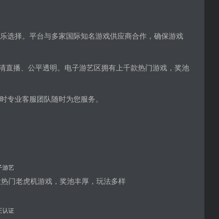
乐选择。平台与多家国际知名游戏供应商合作，确保游戏
，高清直播、公平透明。电子游艺区拥有上千款热门游戏，奖池
小时专业客服团队随时为您服务。
子游艺
款热门老虎机游戏，奖池丰厚，玩法多样
正认证