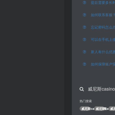
提款需要多长
如何联系客服
忘记密码怎么
可以在手机上
新人有什么优
如何保障账户
威尼斯casi
热门搜索
威尼斯casino官网
威尼斯casin
威尼