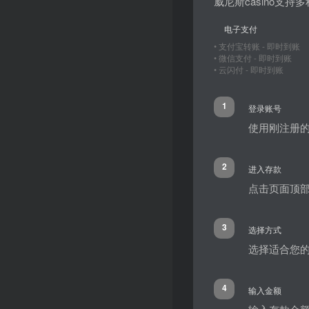
威尼斯casino支
电子支付
• 支付宝转账 - 即时到账
• 微信支付 - 即时到账
• 云闪付 - 即时到账
1
登录账号
使用刚注册的
2
进入存款
点击页面顶部
3
选择方式
选择适合您的
4
输入金额