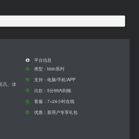
平台信息
类型：bbin系列
支持：电脑/手机/APP
视讯、体
出款：5分钟内到账
客服：7×24小时在线
优惠：新用户专享礼包