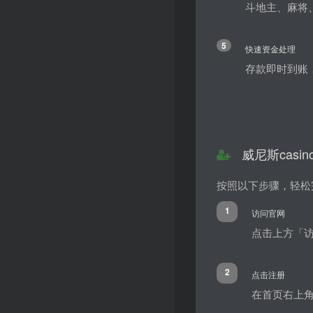
斗地主、麻将
5
快速资金处理
存款即时到账
威尼斯casi
按照以下步骤，轻松完
1
访问官网
点击上方「访
2
点击注册
在首页右上