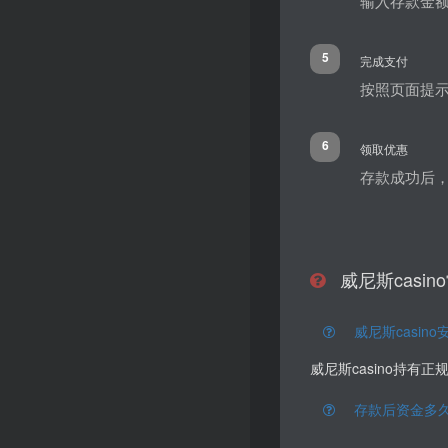
输入存款金额
5
完成支付
按照页面提
6
领取优惠
存款成功后，
威尼斯casi
威尼斯casin
威尼斯casino持
存款后资金多