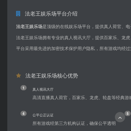
法老王娱乐场平台介绍
法老王娱乐场
是顶级的在线娱乐场平台，提供真人荷官、电
法老王娱乐场拥有专业的真人视讯大厅，提供百家乐、龙虎
平台采用最先进的加密技术保护用户隐私，所有游戏均经过
法老王娱乐场核心优势
1
真人视讯大厅
高清直播真人荷官，百家乐、龙虎、轮盘等经典游
4
5
公平公正认证
所有游戏经第三方机构认证，确保公平透明