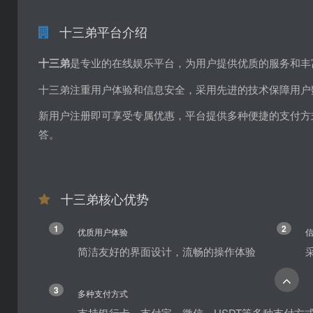
十三弟平台介绍
十三弟
是专业的在线娱乐平台，为用户提供优质的服务和丰
十三弟注重用户体验和信息安全，采用先进的技术保障用户
新用户注册即可享受专属优惠，平台提供多种便捷的支付方
答。
十三弟核心优势
1
2
优质用户体验
简洁友好的界面设计，流畅的操作体验
3
多种支付方式
支持银行卡、支付宝、微信、USDT等多种支付方