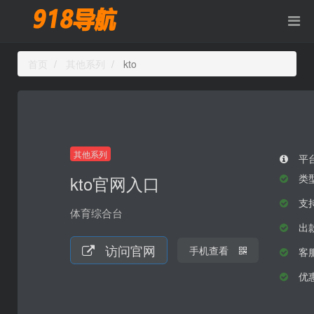
首页
其他系列
kto
其他系列
平
kto官网入口
类
支持
体育综合台
出
访问官网
手机查看
客
优