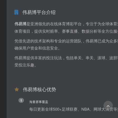
伟易博平台介绍
伟易博
是亚洲领先的在线体育博彩平台，专注于为全球体育
体育项目，提供实时赔率、赛事直播、数据分析等全方位服
凭借先进的技术架构和专业的运营团队，伟易博已成为众多
确保用户资金和信息安全。
伟易博提供丰富的投注玩法，包括单关、串关、滚球、波胆
受投注乐趣。
伟易博核心优势
1
海量赛事覆盖
每日更新全球500+足球联赛、NBA、网球大满贯