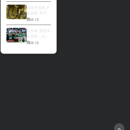
大与波黑的较
量 究竟胜利的
自动售货机 #
天平会倾向哪
盗窃案 男子深
一方，是加拿
夜撬开自动售
06-12
大借助主场优
货机，2000比
势笑到最后，
索硬币被一扫
世界杯 墨西哥
还是波黑上演
而空
队获胜，在首
逆袭好戏？让
场比赛中击败
06-12
我们拭目以
南非队⚽️
待。兄弟们看
好哪一边