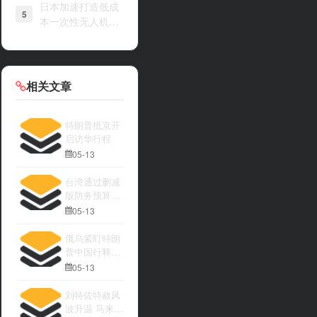
日本加速打造低成
5
本一次性无人机战
力
相关文章
特朗普抵京开
启访华行程
05-13
台湾通过删减
版防务预算引
发关注
05-13
俄乌紧盯特朗
普中国行释放
何种信号
05-13
刘特佐特赦风
波升温 马来西