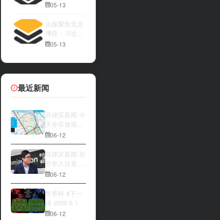
亚内阁将讨论
05-13
法媒聚焦北京
博弈：习近平
与特朗普隔空
05-13
较量
最近新闻
菲律宾新闻 今
天全菲放假‼️
马尼拉多地封
06-12
路
菲律宾新闻 在
菲华人注意 近
期出现假冒移
06-12
民局执法人员
上门敲诈案
世界杯 #下一
件，已有多人
场 2026 6 12
举报中招
15:00整 加拿
06-12