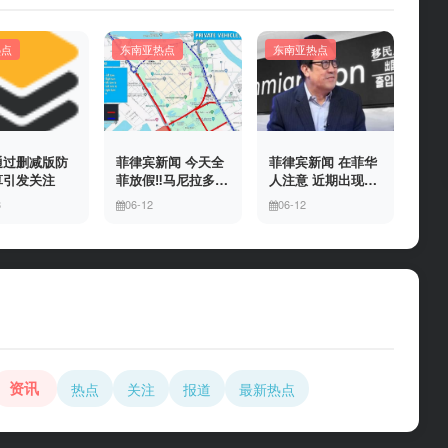
热点
东南亚热点
东南亚热点
通过删减版防
菲律宾新闻 今天全
菲律宾新闻 在菲华
算引发关注
菲放假‼️马尼拉多地
人注意 近期出现假
封路
冒移民局执法人员
3
06-12
06-12
上门敲诈案件，已
有多人举报中招
资讯
热点
关注
报道
最新热点