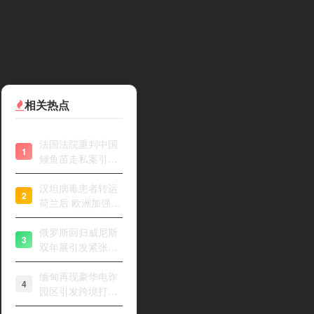
相关热点
法国法院重判中国
1
鳗鱼苗走私案引关
注
汉坦病毒患者转运
2
荷兰后 欧洲加强风
险评估
俄罗斯回归威尼斯
3
双年展引发紧张开
幕
缅甸再现豪华电诈
4
园区引发跨境打击
关注