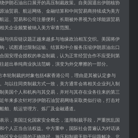
绕伊朗石油出口展开的高压制裁政策。自美国退出伊朗核协
原油贸易、航运网络、金融结算和中间贸易商持续成为美方
航运、贸易和公司注册便利，长期被外界视为全球能源贸易
相关企业频繁被纳入美方审查范围。
融与供应链议题正越来越多与地缘政治相互交织。美国将伊
钩，试图通过限制运输、结算和中介服务压缩伊朗原油出口
合国安理会授权的单边制裁，认为正常经贸合作不应受到第
往超出单纯商业执法范畴，演变为外交摩擦的一部分。
美方本轮制裁的对象包括4家香港公司，理由是其被认定参与
。与以往同类制裁方式一致，美方通常会将相关企业列入制
制美国个人和机构与其交易，并对与其存在业务往来的第三
近年来多次针对涉伊朗石油贸易网络采取类似行动，打击对
船舶、航运管理方、炼厂及金融通道。
表示，美国泛化国家安全概念，滥用制裁手段，严重扰乱国
和个人正当合法权益。中方重申，国际社会普遍认为对话谈
地区安全问题的正确路径，施压和制裁无助于问题解决。北