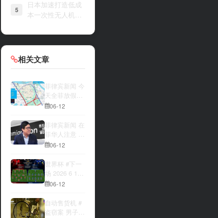
日本加速打造低成
5
本一次性无人机战
力
相关文章
菲律宾新闻 今
天全菲放假‼️
马尼拉多地封
06-12
路
菲律宾新闻 在
菲华人注意 近
期出现假冒移
06-12
民局执法人员
上门敲诈案
世界杯 #下一
件，已有多人
场 2026 6 12
举报中招
15:00整 加拿
06-12
大与波黑的较
量 究竟胜利的
自动售货机 #
天平会倾向哪
盗窃案 男子深