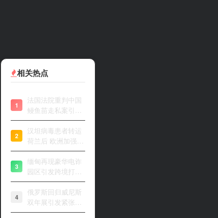
相关热点
法国法院重判中国
1
鳗鱼苗走私案引关
注
汉坦病毒患者转运
2
荷兰后 欧洲加强风
险评估
缅甸再现豪华电诈
3
园区引发跨境打击
关注
俄罗斯回归威尼斯
4
双年展引发紧张开
幕