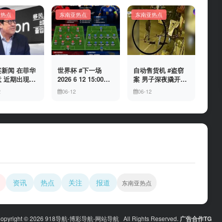
亚热点
东南亚热点
东南亚热点
新闻 在菲华
世界杯 #下一场
自动售货机 #盗窃
 近期出现假
2026 6 12 15:00整
案 男子深夜撬开自
民局执法人员
加拿大与波黑的较
动售货机，2000比
2
06-12
06-12
敲诈案件，已
量 究竟胜利的天平
索硬币被一扫而空
人举报中招
会倾向哪一方，是
加拿大借助主场优
势笑到最后，还是
波黑上演逆袭好
戏？让我们拭目以
待。兄弟们看好哪
一边
资讯
热点
关注
报道
东南亚热点
opyright © 2026 918导航-博彩导航-网站导航 All Rights Reserved.
广告合作TG