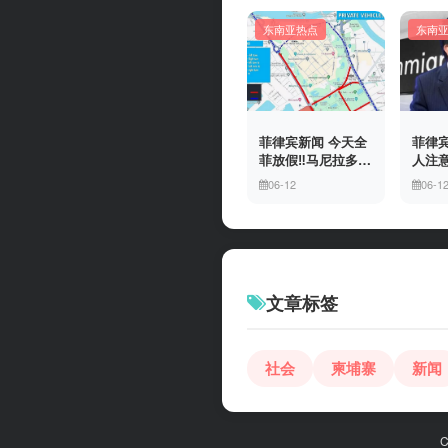
东南亚热点
东南
菲律宾新闻 今天全
菲律宾
菲放假‼️马尼拉多地
人注意
封路
冒移
06-12
06-1
上门
有多
文章标签
社会
柬埔寨
新闻
C