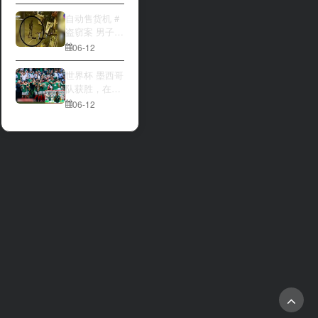
大与波黑的较
量 究竟胜利的
自动售货机 #
天平会倾向哪
盗窃案 男子深
一方，是加拿
夜撬开自动售
06-12
大借助主场优
货机，2000比
势笑到最后，
索硬币被一扫
世界杯 墨西哥
还是波黑上演
而空
队获胜，在首
逆袭好戏？让
场比赛中击败
06-12
我们拭目以
南非队⚽️
待。兄弟们看
好哪一边