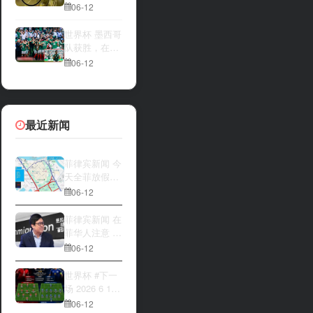
一方，是加拿
夜撬开自动售
06-12
大借助主场优
货机，2000比
势笑到最后，
索硬币被一扫
世界杯 墨西哥
还是波黑上演
而空
队获胜，在首
逆袭好戏？让
场比赛中击败
06-12
我们拭目以
南非队⚽️
待。兄弟们看
好哪一边
最近新闻
菲律宾新闻 今
天全菲放假‼️
马尼拉多地封
06-12
路
菲律宾新闻 在
菲华人注意 近
期出现假冒移
06-12
民局执法人员
上门敲诈案
世界杯 #下一
件，已有多人
场 2026 6 12
举报中招
15:00整 加拿
06-12