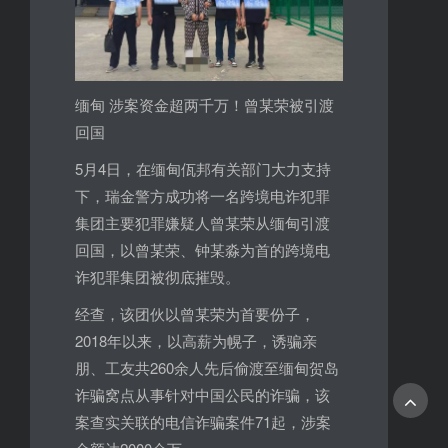
缅甸 涉案资金超两千万！曾某荣被引渡
回国
5月4日，在缅甸佤邦有关部门大力支持
下，瑞金警方成功将一名跨境电诈犯罪
集团主要犯罪嫌疑人曾某荣从缅甸引渡
回国，以曾某荣、钟某淼为首的跨境电
诈犯罪集团被彻底摧毁。
经查，该团伙以曾某荣为首要份子，
2018年以来，以高薪为幌子，诱骗亲
朋、工友共260余人先后偷渡至缅甸贺岛
诈骗窝点从事针对中国公民的诈骗，该
案查实关联的电信诈骗案件71起，涉案