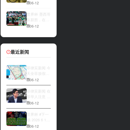
一方，是加拿
夜撬开自动售
06-12
大借助主场优
货机，2000比
势笑到最后，
索硬币被一扫
世界杯 墨西哥
还是波黑上演
而空
队获胜，在首
逆袭好戏？让
场比赛中击败
06-12
我们拭目以
南非队⚽️
待。兄弟们看
好哪一边
最近新闻
菲律宾新闻 今
天全菲放假‼️
马尼拉多地封
06-12
路
菲律宾新闻 在
菲华人注意 近
期出现假冒移
06-12
民局执法人员
上门敲诈案
世界杯 #下一
件，已有多人
场 2026 6 12
举报中招
15:00整 加拿
06-12