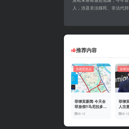
人，涉及非法移民、非法代持
推荐内容
东南亚热点
东南
菲律宾新闻 今天全
菲律宾
菲放假‼️马尼拉多地
人注意
封路
冒移
06-12
06-1
上门
有多