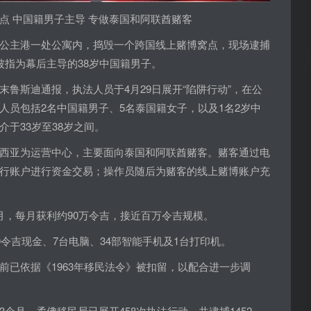
点 中国籍男子主导 专做泰国和阿联酋赌客
公主港一处公寓内，捣毁一个跨国线上赌博窝点，现场逮捕
被指为幕后主导的38岁中国籍男子。
鲁斯迪通报，执法人员于4月29日展开“陷阱行动”，在公
人员包括2名中国籍男子、5名泰国籍女子，以及1名2岁中
于33岁至38岁之间。
西亚为运营中心，主要面向泰国和阿联酋赌客。赌客通过电
行账户进行资金交易；操作员随后为赌客的线上赌博账户充
月，每月获利约90万令吉，接近百万令吉规模。
0令吉现金、7台电脑、34部智能手机及1台打印机。
前已依据《1963年移民法令》被扣留，以配合进一步调
个月，柔佛移民局已展开458次执法行动，共逮捕1452