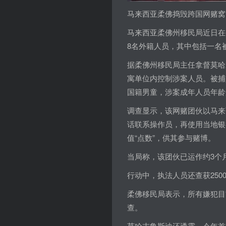
马来西亚柔佛捣毁跨国网赌窝
马来西亚柔佛州移民局近日在
8名外籍人员，其中包括一名
据柔佛州移民局主任拿督莫哈末
寓单位内控制涉案人员。被捕
国籍男童，涉案成年人员年龄介
调查显示，该网赌团伙以马来
话联系操作员，再使用当地银
值“点数”，供其参与赌博。
当局称，该团伙已运作约3个
行动中，执法人员还查获250
柔佛移民局表示，所有嫌犯目
查。
莫哈末鲁斯迪还透露，今年首3