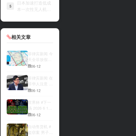
日本加速打造低成
5
本一次性无人机战
力
相关文章
菲律宾新闻 今
天全菲放假‼️
马尼拉多地封
06-12
路
菲律宾新闻 在
菲华人注意 近
期出现假冒移
06-12
民局执法人员
上门敲诈案
世界杯 #下一
件，已有多人
场 2026 6 12
举报中招
15:00整 加拿
06-12
大与波黑的较
量 究竟胜利的
自动售货机 #
天平会倾向哪
盗窃案 男子深