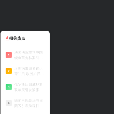
相关热点
法国法院重判中国
1
鳗鱼苗走私案引关
注
汉坦病毒患者转运
2
荷兰后 欧洲加强风
险评估
俄罗斯回归威尼斯
3
双年展引发紧张开
幕
缅甸再现豪华电诈
4
园区引发跨境打击
关注