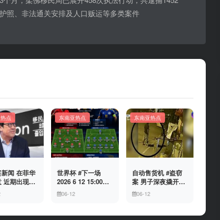
护照、非法通关安排及人口贩运等多类案件
亚热点
东南亚热点
东南亚热点
新闻 在菲华
世界杯 #下一场
自动售货机 #盗窃
 近期出现假
2026 6 12 15:00整
案 男子深夜撬开自
民局执法人员
加拿大与波黑的较
动售货机，2000比
2
06-12
06-12
敲诈案件，已
量 究竟胜利的天平
索硬币被一扫而空
人举报中招
会倾向哪一方，是
加拿大借助主场优