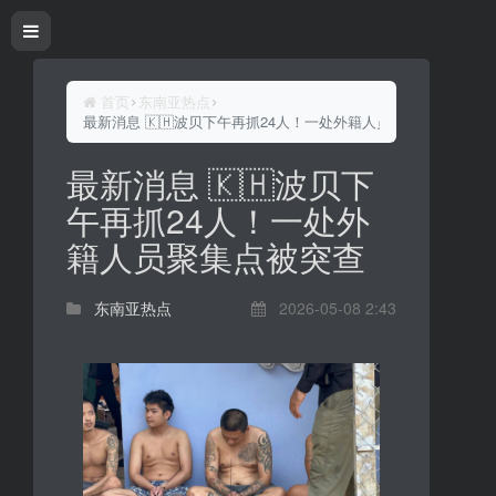
首页
东南亚热点
最新消息 🇰🇭波贝下午再抓24人！一处外籍人员聚集点被突查
最新消息 🇰🇭波贝下
午再抓24人！一处外
籍人员聚集点被突查
东南亚热点
2026-05-08 2:43