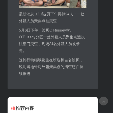
最新消息 🇰🇭波贝下午再抓24人！一处
外籍人员聚集点被突查
5月6日下午，波贝O’Russey村、
O’Russey分区一处外籍人员聚集点遭执
法部门突查，现场24名外籍人员被带
走。
这轮行动继续发生在班迭棉吉省波贝，
说明当地针对外籍聚集点的清查还在持
续推进
推荐内容