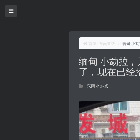
首页
东南亚热点
缅甸 小
缅甸 小勐拉
了，现在已经
东南亚热点