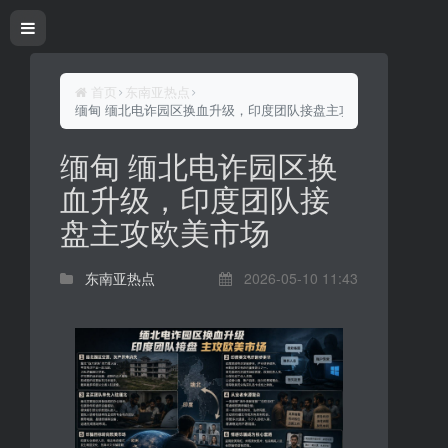
首页
东南亚热点
缅甸 缅北电诈园区换血升级，印度团队接盘主攻欧美市场
缅甸 缅北电诈园区换
血升级，印度团队接
盘主攻欧美市场
东南亚热点
2026-05-10 11:43