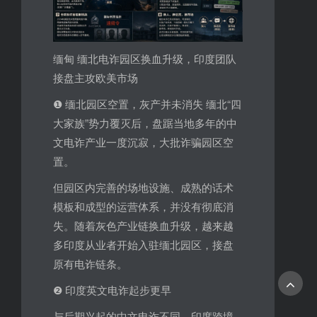
缅甸 缅北电诈园区换血升级，印度团队
接盘主攻欧美市场
❶ 缅北园区空置，灰产并未消失 缅北“四
大家族”势力覆灭后，盘踞当地多年的中
文电诈产业一度沉寂，大批诈骗园区空
置。
但园区内完善的场地设施、成熟的话术
模板和成型的运营体系，并没有彻底消
失。随着灰色产业链换血升级，越来越
多印度从业者开始入驻缅北园区，接盘
原有电诈链条。
❷ 印度英文电诈起步更早
与后期兴起的中文电诈不同，印度跨境