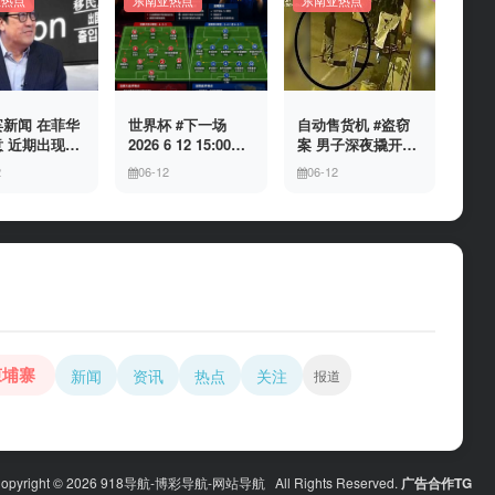
亚热点
东南亚热点
东南亚热点
新闻 在菲华
世界杯 #下一场
自动售货机 #盗窃
 近期出现假
2026 6 12 15:00整
案 男子深夜撬开自
民局执法人员
加拿大与波黑的较
动售货机，2000比
2
06-12
06-12
敲诈案件，已
量 究竟胜利的天平
索硬币被一扫而空
人举报中招
会倾向哪一方，是
加拿大借助主场优
势笑到最后，还是
波黑上演逆袭好
戏？让我们拭目以
待。兄弟们看好哪
一边
柬埔寨
新闻
资讯
热点
关注
报道
opyright © 2026 918导航-博彩导航-网站导航 All Rights Reserved.
广告合作TG