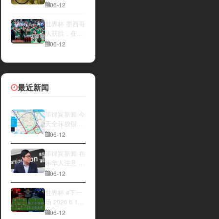
一方，是加拿
夜撬开自动售
06-12
大借助主场优
货机，2000比
势笑到最后，
索硬币被一扫
世界杯 墨西哥
还是波黑上演
而空
队获胜，在首
逆袭好戏？让
场比赛中击败
06-12
我们拭目以
南非队⚽️
待。兄弟们看
好哪一边
最近新闻
菲律宾新闻 今
天全菲放假‼️
马尼拉多地封
06-12
路
菲律宾新闻 在
菲华人注意 近
期出现假冒移
06-12
民局执法人员
上门敲诈案
世界杯 #下一
件，已有多人
场 2026 6 12
举报中招
15:00整 加拿
06-12