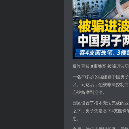
反诈宣传 #柬埔寨 被骗进
一名20多岁的福建籍中国男
区。到达后，他被非法控制并
心被折磨到崩溃。
园区设置了根本无法完成的业
之下，男子先是吞下4支圆珠
患。
之后，他仍未摆脱折磨，最终