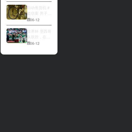
大与波黑的较
量 究竟胜利的
自动售货机 #
天平会倾向哪
盗窃案 男子深
一方，是加拿
夜撬开自动售
06-12
大借助主场优
货机，2000比
势笑到最后，
索硬币被一扫
世界杯 墨西哥
还是波黑上演
而空
队获胜，在首
逆袭好戏？让
场比赛中击败
06-12
我们拭目以
南非队⚽️
待。兄弟们看
好哪一边