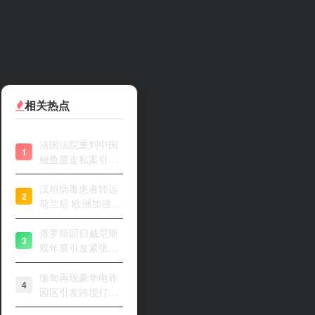
相关热点
法国法院重判中国
1
鳗鱼苗走私案引关
注
汉坦病毒患者转运
2
荷兰后 欧洲加强风
险评估
俄罗斯回归威尼斯
3
双年展引发紧张开
幕
缅甸再现豪华电诈
4
园区引发跨境打击
关注