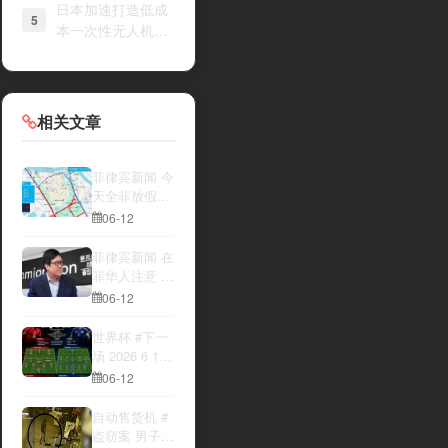
日本加速打造低成
5
本一次性无人机战
力
相关文章
菲律宾新闻 今
天全菲放假‼️
马尼拉多地封
06-12
路
菲律宾新闻 在
菲华人注意 近
期出现假冒移
06-12
民局执法人员
上门敲诈案
世界杯 #下一
件，已有多人
场 2026 6 12
举报中招
15:00整 加拿
06-12
大与波黑的较
量 究竟胜利的
自动售货机 #
天平会倾向哪
盗窃案 男子深