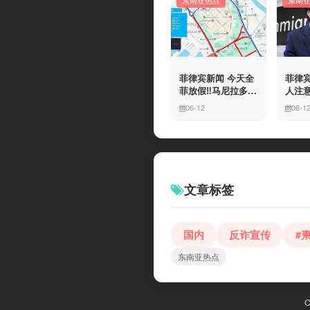
东南亚热点
东南
菲律宾新闻 今天全
菲律宾
菲放假‼️马尼拉多地
人注意
封路
冒移
06-12
06-1
上门
有多
文章标签
国内
反诈宣传
#
东南亚热点
C