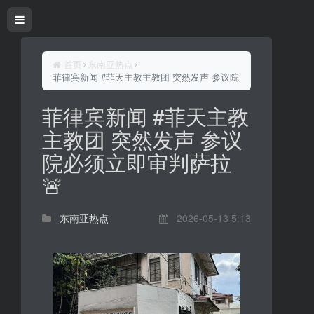
首页
东南亚热点
菲律宾新闻 #菲天主教主教团 突然发声 参议院必须立即审判萨拉
菲律宾新闻 #菲天主教
主教团 突然发声 参议
院必须立即审判萨拉
🚨
东南亚热点
2026-05-13 5:13