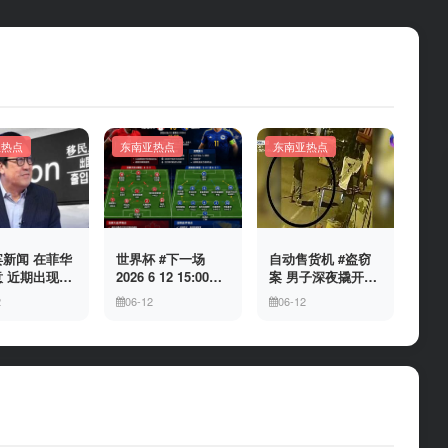
亚热点
东南亚热点
东南亚热点
新闻 在菲华
世界杯 #下一场
自动售货机 #盗窃
 近期出现假
2026 6 12 15:00整
案 男子深夜撬开自
民局执法人员
加拿大与波黑的较
动售货机，2000比
2
06-12
06-12
敲诈案件，已
量 究竟胜利的天平
索硬币被一扫而空
人举报中招
会倾向哪一方，是
加拿大借助主场优
势笑到最后，还是
波黑上演逆袭好
戏？让我们拭目以
待。兄弟们看好哪
一边