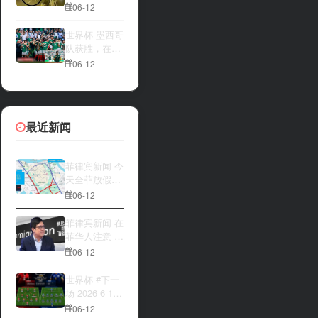
一方，是加拿
夜撬开自动售
06-12
大借助主场优
货机，2000比
势笑到最后，
索硬币被一扫
世界杯 墨西哥
还是波黑上演
而空
队获胜，在首
逆袭好戏？让
场比赛中击败
06-12
我们拭目以
南非队⚽️
待。兄弟们看
好哪一边
最近新闻
菲律宾新闻 今
天全菲放假‼️
马尼拉多地封
06-12
路
菲律宾新闻 在
菲华人注意 近
期出现假冒移
06-12
民局执法人员
上门敲诈案
世界杯 #下一
件，已有多人
场 2026 6 12
举报中招
15:00整 加拿
06-12