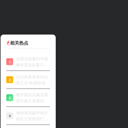
相关热点
法国法院重判中国
1
鳗鱼苗走私案引关
注
汉坦病毒患者转运
2
荷兰后 欧洲加强风
险评估
俄罗斯回归威尼斯
3
双年展引发紧张开
幕
缅甸再现豪华电诈
4
园区引发跨境打击
关注