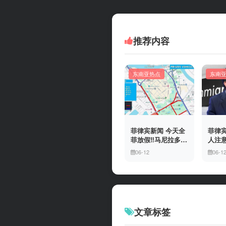
推荐内容
东南亚热点
东南
菲律宾新闻 今天全
菲律宾
菲放假‼️马尼拉多地
人注意
封路
冒移
06-12
06-1
上门
有多
文章标签