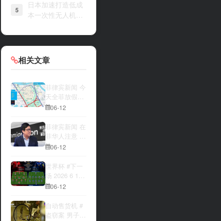
日本加速打造低成
5
本一次性无人机战
力
相关文章
菲律宾新闻 今
天全菲放假‼️
马尼拉多地封
06-12
路
菲律宾新闻 在
菲华人注意 近
期出现假冒移
06-12
民局执法人员
上门敲诈案
世界杯 #下一
件，已有多人
场 2026 6 12
举报中招
15:00整 加拿
06-12
大与波黑的较
量 究竟胜利的
自动售货机 #
天平会倾向哪
盗窃案 男子深