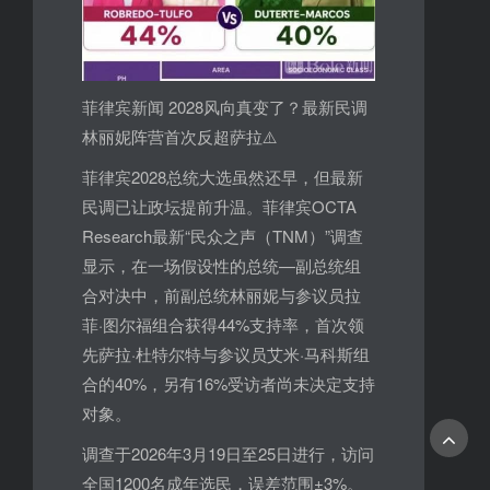
菲律宾新闻 2028风向真变了？最新民调
林丽妮阵营首次反超萨拉⚠️
菲律宾2028总统大选虽然还早，但最新
民调已让政坛提前升温。菲律宾OCTA
Research最新“民众之声（TNM）”调查
显示，在一场假设性的总统—副总统组
合对决中，前副总统林丽妮与参议员拉
菲·图尔福组合获得44%支持率，首次领
先萨拉·杜特尔特与参议员艾米·马科斯组
合的40%，另有16%受访者尚未决定支持
对象。
调查于2026年3月19日至25日进行，访问
全国1200名成年选民，误差范围±3%。