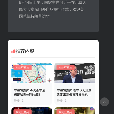
5月14日上午，国家主席习近平在北京人
民大会堂东门外广场举行仪式，欢迎美
国总统特朗普访华
推荐内容
东南亚热点
东南亚热点
菲律宾新闻 今天全菲放
菲律宾新闻 在菲华人注意
假‼️马尼拉多地封路
近期出现假冒移民局执法
人员上门敲诈案件，已有
06-12
06-12
多人举报中招
东南亚热点
东南亚热点