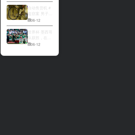
大与波黑的较
量 究竟胜利的
自动售货机 #
天平会倾向哪
盗窃案 男子深
一方，是加拿
夜撬开自动售
06-12
大借助主场优
货机，2000比
势笑到最后，
索硬币被一扫
世界杯 墨西哥
还是波黑上演
而空
队获胜，在首
逆袭好戏？让
场比赛中击败
06-12
我们拭目以
南非队⚽️
待。兄弟们看
好哪一边