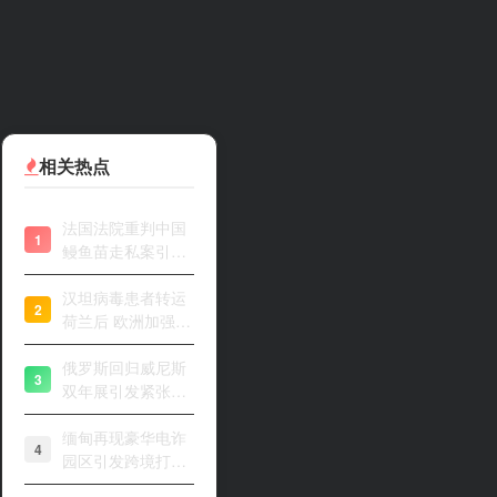
不出来你是谁
相关热点
法国法院重判中国
1
鳗鱼苗走私案引关
注
汉坦病毒患者转运
2
荷兰后 欧洲加强风
险评估
俄罗斯回归威尼斯
3
双年展引发紧张开
幕
缅甸再现豪华电诈
4
园区引发跨境打击
关注