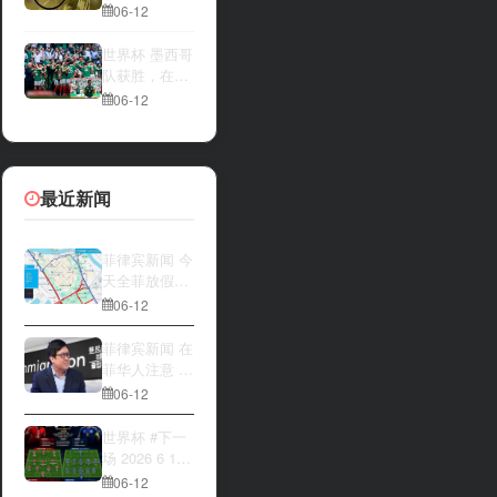
一方，是加拿
夜撬开自动售
06-12
大借助主场优
货机，2000比
势笑到最后，
索硬币被一扫
世界杯 墨西哥
还是波黑上演
而空
队获胜，在首
逆袭好戏？让
场比赛中击败
06-12
我们拭目以
南非队⚽️
待。兄弟们看
好哪一边
最近新闻
菲律宾新闻 今
天全菲放假‼️
马尼拉多地封
06-12
路
菲律宾新闻 在
菲华人注意 近
期出现假冒移
06-12
民局执法人员
上门敲诈案
世界杯 #下一
件，已有多人
场 2026 6 12
举报中招
15:00整 加拿
06-12