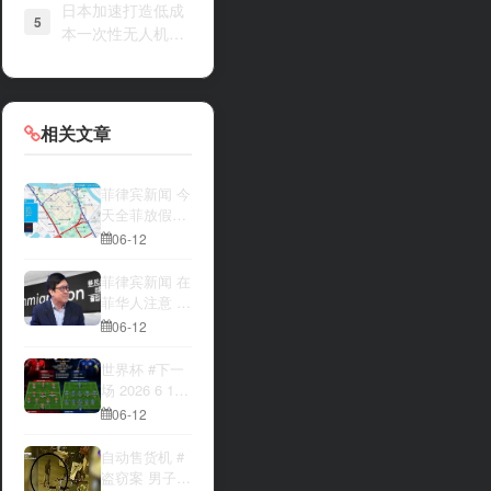
日本加速打造低成
5
本一次性无人机战
力
相关文章
菲律宾新闻 今
天全菲放假‼️
马尼拉多地封
06-12
路
菲律宾新闻 在
菲华人注意 近
期出现假冒移
06-12
民局执法人员
上门敲诈案
世界杯 #下一
件，已有多人
场 2026 6 12
举报中招
15:00整 加拿
06-12
大与波黑的较
量 究竟胜利的
自动售货机 #
天平会倾向哪
盗窃案 男子深