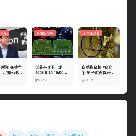
亚热点
东南亚热点
东南亚热点
新闻 在菲华
世界杯 #下一场
自动售货机 #盗窃
 近期出现假
2026 6 12 15:00整
案 男子深夜撬开自
民局执法人员
加拿大与波黑的较
动售货机，2000比
2
06-12
06-12
敲诈案件，已
量 究竟胜利的天平
索硬币被一扫而空
人举报中招
会倾向哪一方，是
加拿大借助主场优
势笑到最后，还是
波黑上演逆袭好
戏？让我们拭目以
待。兄弟们看好哪
一边
讯
热点
关注
报道
东南亚热点