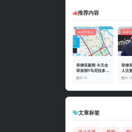
推荐内容
东南亚热点
东南
菲律宾新闻 今天全
菲律宾
菲放假‼️马尼拉多地
人注意
封路
冒移
06-12
06-1
上门
有多
文章标签
这么牛逼
新闻
资